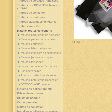
Timbres de colonies françaises
Timbres des DOM TOM, Monaco
et TAAF
Timbres de collection
Timbres thématiques
Timbres classiques de France
Timbres sur lettre
Matériel toutes collections
Matériel philatélique de collection
Matériel pièces de monnaies
Retour
Matériel cartophilie
Matériel billets de banque
Matériel muselets de champagne
Matériel jetons touristiques
Matériel télécartes
Loupes et matériel d'expertise
Les accessoires
Pour vos collections diverses
Matériel philatélique d'occasion
DESTOCKAGE matériel
Librairie du collectionneur
Pièces de monnaies
Billets de banque
Cartes postales
Objets de collection
Médailles et billets euro souvenir