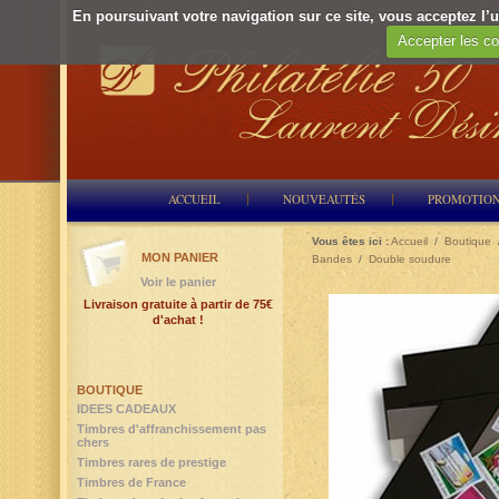
En poursuivant votre navigation sur ce site, vous acceptez l’ut
Accepter les co
ACCUEIL
NOUVEAUTÉS
PROMOTIO
Vous êtes ici :
Accueil
/
Boutique
MON PANIER
Bandes
/
Double soudure
Voir le panier
Livraison gratuite à partir de 75€
d'achat !
BOUTIQUE
IDEES CADEAUX
Timbres d'affranchissement pas
chers
Timbres rares de prestige
Timbres de France