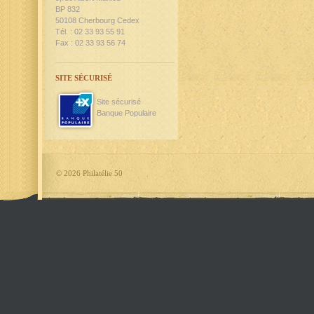
BP 832
50108 Cherbourg Cedex
Tél. : 02 33 93 55 91
Fax : 02 33 93 56 74
SITE SÉCURISÉ
Site sécurisé
Banque Populaire
©
2026 Philatélie 50