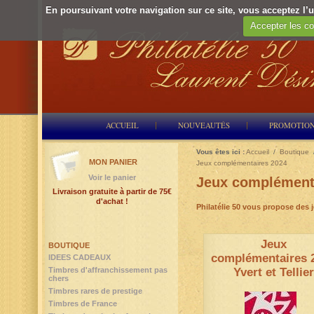
En poursuivant votre navigation sur ce site, vous acceptez l’ut
Accepter les co
ACCUEIL
NOUVEAUTÉS
PROMOTIO
Vous êtes ici :
Accueil
/
Boutique
MON PANIER
Jeux complémentaires 2024
Voir le panier
Jeux complément
Livraison gratuite à partir de 75€
d'achat !
Philatélie 50 vous propose des 
Jeux
BOUTIQUE
complémentaires 
IDEES CADEAUX
Timbres d'affranchissement pas
Yvert et Tellier
chers
Timbres rares de prestige
Timbres de France