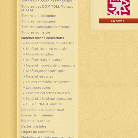
Timbres de colonies françaises
Timbres des DOM TOM, Monaco
et TAAF
Timbres de collection
En savoir +
Timbres thématiques
Timbres classiques de France
Timbres sur lettre
Matériel toutes collections
Matériel philatélique de collection
Matériel pièces de monnaies
Matériel cartophilie
Matériel billets de banque
Matériel muselets de champagne
Matériel jetons touristiques
Matériel télécartes
Loupes et matériel d'expertise
Les accessoires
Pour vos collections diverses
Matériel philatélique d'occasion
DESTOCKAGE matériel
Librairie du collectionneur
Pièces de monnaies
Billets de banque
Cartes postales
Objets de collection
Médailles et billets euro souvenir