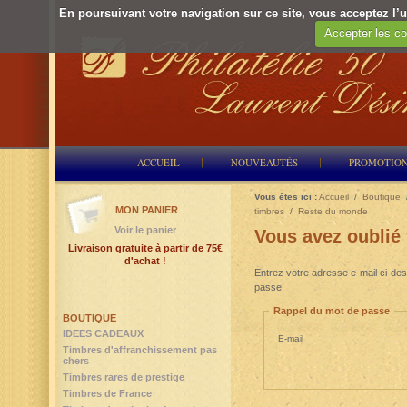
En poursuivant votre navigation sur ce site, vous acceptez l’ut
Accepter les co
ACCUEIL
NOUVEAUTÉS
PROMOTIO
Vous êtes ici :
Accueil
/
Boutique
MON PANIER
timbres
/
Reste du monde
Voir le panier
Vous avez oublié
Livraison gratuite à partir de 75€
d'achat !
Entrez votre adresse e-mail ci-des
passe.
Rappel du mot de passe
BOUTIQUE
IDEES CADEAUX
E-mail
Timbres d'affranchissement pas
chers
Timbres rares de prestige
Timbres de France