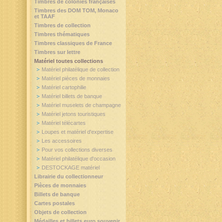
Timbres de colonies françaises
Timbres des DOM TOM, Monaco
et TAAF
Timbres de collection
Timbres thématiques
Timbres classiques de France
Timbres sur lettre
Matériel toutes collections
Matériel philatélique de collection
Matériel pièces de monnaies
Matériel cartophilie
Matériel billets de banque
Matériel muselets de champagne
Matériel jetons touristiques
Matériel télécartes
Loupes et matériel d'expertise
Les accessoires
Pour vos collections diverses
Matériel philatélique d'occasion
DESTOCKAGE matériel
Librairie du collectionneur
Pièces de monnaies
Billets de banque
Cartes postales
Objets de collection
Médailles et billets euro souvenir