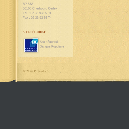
BP 832
50108 Cherbourg Cedex
Tél. : 02 33 93 55 91
Fax : 02 33 93 56 74
SITE SÉCURISÉ
Site sécurisé
Banque Populaire
©
2026 Philatélie 50