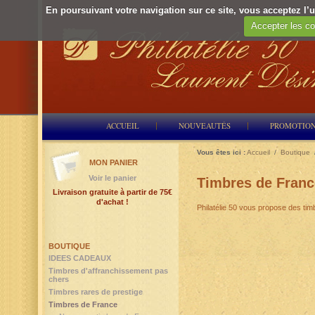
En poursuivant votre navigation sur ce site, vous acceptez l’ut
Accepter les co
ACCUEIL
NOUVEAUTÉS
PROMOTIO
Vous êtes ici :
Accueil
/
Boutique
MON PANIER
Voir le panier
Timbres de Franc
Livraison gratuite à partir de 75€
d'achat !
Philatélie 50 vous propose des ti
BOUTIQUE
IDEES CADEAUX
Timbres d'affranchissement pas
chers
Timbres rares de prestige
Timbres de France