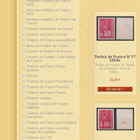
Nouveaux timbres de France
2026
Nouveaux timbres de France
2025
Années complètes de timbres de
France
Timbres Classiques de France
Timbres de France à l'unité
Timbres de France autoadhésifs
Blocs et Feuillets de France
Carnets de timbres de France
Timbre de France N°YT
Carnets et Feuillets Croix Rouge
1664e
de France
Timbre de France N° 1664e
Timbres de France Poste
du catalogue Yvert et
aérienne
Tellier,...
Affiches
10,00 €
Timbres de france Préoblitérés
Timbres de France Services
En savoir +
Timbres de France Taxes
Timbres variétés
Timbres et blocs de France
oblitérés
Timbres de France neufs avec
charnières
Timbres de France personnalisés
Timbres de France numéros
rouges de roulettes
Timbres de L.V.F.