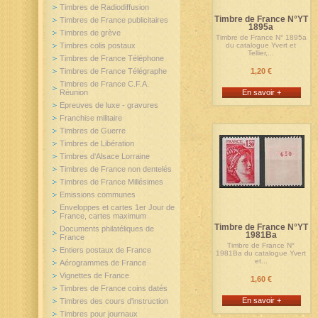
Timbres de Radiodiffusion
Timbre de France N°YT
Timbres de France publicitaires
1895a
Timbres de grève
Timbre de France N° 1895a
Timbres colis postaux
du catalogue Yvert et
Tellier,...
Timbres de France Téléphone
Timbres de France Télégraphe
1,20 €
Timbres de France C.F.A.
Réunion
En savoir +
Epreuves de luxe - gravures
Franchise militaire
Timbres de Guerre
Timbres de Libération
Timbres d'Alsace Lorraine
Timbres de France non dentelés
Timbres de France Millésimes
Emissions communes
Enveloppes et cartes 1er Jour de
France, cartes maximum
Timbre de France N°YT
Documents philatéliques de
1981Ba
France
Timbre de France N°
Entiers postaux de France
1981Ba du catalogue Yvert
et...
Aérogrammes de France
Vignettes de France
1,60 €
Timbres de France coins datés
En savoir +
Timbres des cours d'instruction
Timbres pour journaux