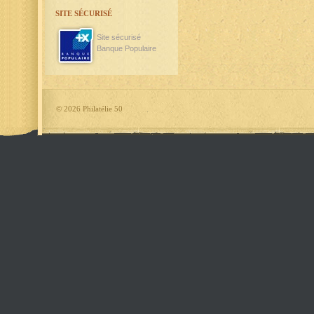
SITE SÉCURISÉ
Site sécurisé
Banque Populaire
©
2026 Philatélie 50