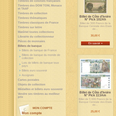
Timbres de colonies françaises
Timbres des DOM TOM, Monaco
et TAAF
Timbres de collection
Billet de Côte d'Ivoire
Timbres thématiques
N° Pick 102Ah
Timbres classiques de France
Billet de 500 Francs de la
Banque Centrale des Etats
Timbres sur lettre
de...
Matériel toutes collections
30,00 €
Librairie du collectionneur
Pièces de monnaies
En savoir +
Billets de banque
Billets de banque de France
Billets de banque du monde de
collection
Lots de billets de banque tous
pays
Billets euro souvenir
Assignats
Cartes postales
Objets de collection
Médailles et billets euro souvenir
Billet de Côte d'Ivoire
Vendre ses timbres au meilleur
N° Pick 113Am
prix
Billet de 5 000 Francs de la
Banque Centrale des Etats
de...
MON COMPTE
25,00 €
Mon compte