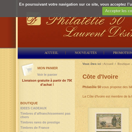
En poursuivant votre navigation sur ce site, vous acceptez l’ut
Accepter les co
ACCUEIL
NOUVEAUTÉS
PROMOTIO
Vous êtes ici :
Accueil
/
Boutique
MON PANIER
Voir le panier
Côte d'Ivoire
Livraison gratuite à partir de 75€
d'achat !
Philatélie 50
vous propose des bil
La Côte d'Ivoire est membre de la
BOUTIQUE
IDEES CADEAUX
Timbres d'affranchissement pas
chers
Timbres rares de prestige
Timbres de France