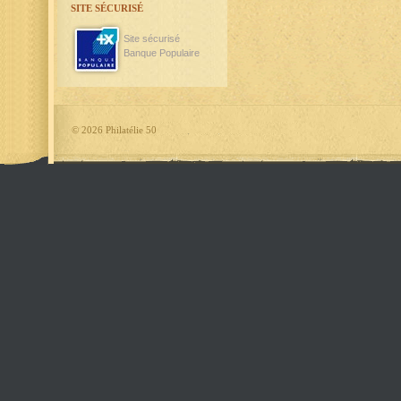
SITE SÉCURISÉ
Site sécurisé
Banque Populaire
©
2026 Philatélie 50