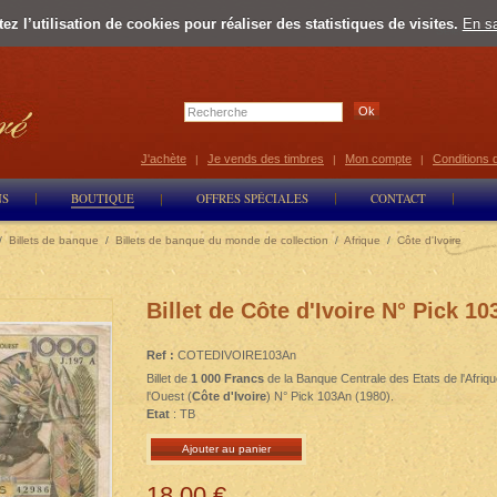
z l’utilisation de cookies pour réaliser des statistiques de visites.
En sa
Select Lan
J'achète
Je vends des timbres
Mon compte
Conditions 
|
|
|
NS
BOUTIQUE
OFFRES SPÉCIALES
CONTACT
/
Billets de banque
/
Billets de banque du monde de collection
/
Afrique
/
Côte d'Ivoire
Billet de Côte d'Ivoire N° Pick 1
Ref :
COTEDIVOIRE103An
Billet de
1 000 Francs
de la Banque Centrale des Etats de l'Afriq
l'Ouest (
Côte d'Ivoire
) N° Pick 103An (1980).
Etat
: TB
Ajouter au panier
18,00 €