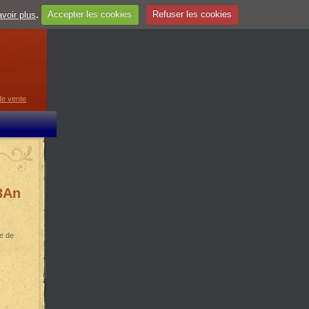
voir plus
.
Accepter les cookies
Refuser les cookies
guage
▼
de vente
03An
ue de