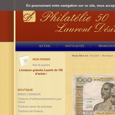
En poursuivant votre navigation sur ce site, vous accepte
ACCUEIL
NOUVEAUTÉS
PROMOTIO
Vous êtes ici :
Accueil
/
Boutique
MON PANIER
Voir le panier
Livraison gratuite à partir de 75€
d'achat !
BOUTIQUE
IDEES CADEAUX
Timbres d'affranchissement pas
chers
Timbres rares de prestige
Timbres de France