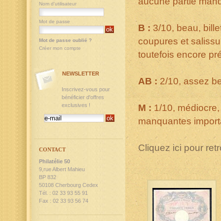
aucune partie man
Nom d'utilisateur
Mot de passe
B :
3/10, beau, bill
coupures et salissu
Mot de passe oublié ?
Créer mon compte
toutefois encore pr
NEWSLETTER
AB :
2/10, assez be
Inscrivez-vous pour
bénéficier d'offres
exclusives !
M :
1/10, médiocre, 
manquantes importan
Cliquez ici pour ret
CONTACT
Philatélie 50
9,rue Albert Mahieu
BP 832
50108 Cherbourg Cedex
Tél. : 02 33 93 55 91
Fax : 02 33 93 56 74