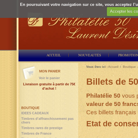
En poursuivant votre navigation sur ce site, vous acceptez l’ut
Accepter les co
ACCUEIL
NOUVEAUTÉS
PROMOTIO
Vous êtes ici :
Accueil
/
Boutique
MON PANIER
Voir le panier
Billets de 5
Livraison gratuite à partir de 75€
d'achat !
Philatélie 50
vous 
valeur de 50 franc
BOUTIQUE
Ces billets français
IDEES CADEAUX
Timbres d'affranchissement pas
Etat de conser
chers
Timbres rares de prestige
Timbres de France