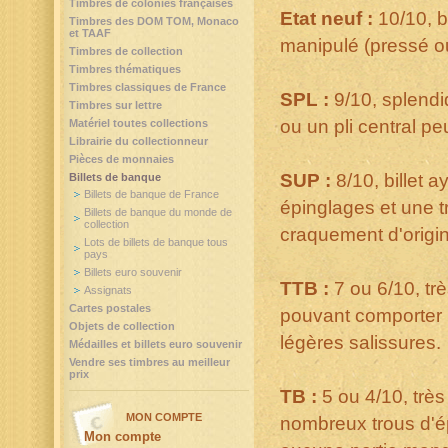
Timbres de colonies françaises
Etat neuf :
10/10, bi
Timbres des DOM TOM, Monaco
et TAAF
manipulé (pressé ou
Timbres de collection
Timbres thématiques
Timbres classiques de France
SPL :
9/10, splendi
Timbres sur lettre
ou un pli central pe
Matériel toutes collections
Librairie du collectionneur
Pièces de monnaies
SUP :
8/10, billet 
Billets de banque
Billets de banque de France
épinglages et une t
Billets de banque du monde de
collection
craquement d'origi
Lots de billets de banque tous
pays
Billets euro souvenir
TTB :
7 ou 6/10, trè
Assignats
Cartes postales
pouvant comporter 
Objets de collection
légères salissures.
Médailles et billets euro souvenir
Vendre ses timbres au meilleur
prix
TB :
5 ou 4/10, très
MON COMPTE
nombreux trous d'é
Mon compte