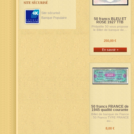
SITE SÉCURISÉ
Site sécurisé
Banque Populaire
50 francs BLEU ET
ROSE 1927 TTB
Philatélie 50 vous propose
le Billet de banque de...
250,00 €
En savoir +
50 francs FRANCE de
1945 qualité courante
Billet de banque de France
: 50 Francs TYPE FRANCE
au...
8,00 €