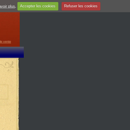
voir plus
.
Accepter les cookies
Refuser les cookies
guage
▼
de vente