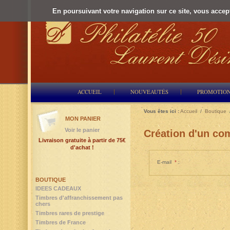
En poursuivant votre navigation sur ce site, vous accepte
ACCUEIL
NOUVEAUTÉS
PROMOTIO
Vous êtes ici :
Accueil
/
Boutique
MON PANIER
Voir le panier
Création d'un com
Livraison gratuite à partir de 75€
d'achat !
E-mail
*
:
BOUTIQUE
IDEES CADEAUX
Timbres d'affranchissement pas
chers
Timbres rares de prestige
Timbres de France