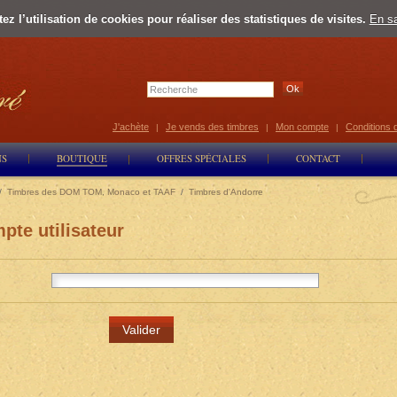
z l’utilisation de cookies pour réaliser des statistiques de visites.
En sa
Select Lan
J'achète
Je vends des timbres
Mon compte
Conditions 
|
|
|
NS
BOUTIQUE
OFFRES SPÉCIALES
CONTACT
/
Timbres des DOM TOM, Monaco et TAAF
/
Timbres d'Andorre
pte utilisateur