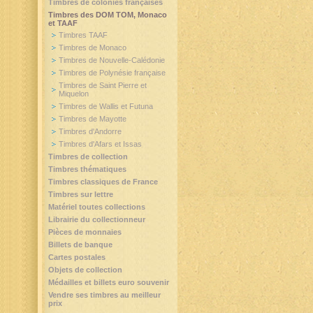
Timbres de colonies françaises
Timbres des DOM TOM, Monaco
et TAAF
Timbres TAAF
Timbres de Monaco
Timbres de Nouvelle-Calédonie
Timbres de Polynésie française
Timbres de Saint Pierre et
Miquelon
Timbres de Wallis et Futuna
Timbres de Mayotte
Timbres d'Andorre
Timbres d'Afars et Issas
Timbres de collection
Timbres thématiques
Timbres classiques de France
Timbres sur lettre
Matériel toutes collections
Librairie du collectionneur
Pièces de monnaies
Billets de banque
Cartes postales
Objets de collection
Médailles et billets euro souvenir
Vendre ses timbres au meilleur
prix