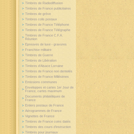
Timbres de Radiodiffusion
Timbres de France publicitaires
Timbres de grève
Timbres colis postaux
Timbres de France Téléphone
Timbres de France Télégraphe
Timbres de France C.F.A.
Réunion
Epreuves de luxe - gravures
Franchise militaire
Timbres de Guerre
Timbres de Libération
Timbres d'Alsace Lorraine
Timbres de France non dentelés
Timbres de France Millésimes
Emissions communes
Enveloppes et cartes 1er Jour de
France, cartes maximum
Documents philatéliques de
France
Entiers postaux de France
Aérogrammes de France
Vignettes de France
Timbres de France coins datés
Timbres des cours d'instruction
Timbres pour journaux