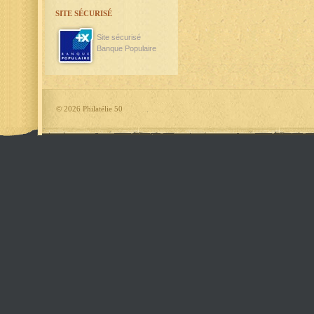
SITE SÉCURISÉ
Site sécurisé
Banque Populaire
©
2026 Philatélie 50