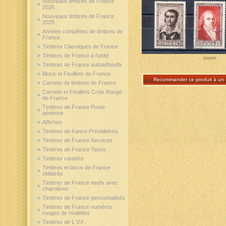
Nouveaux timbres de France
2026
Nouveaux timbres de France
2025
Années complètes de timbres de
France
Timbres Classiques de France
Timbres de France à l'unité
zoom
Timbres de France autoadhésifs
Blocs et Feuillets de France
Recommander ce produit à un 
Carnets de timbres de France
Carnets et Feuillets Croix Rouge
de France
Timbres de France Poste
aérienne
Affiches
Timbres de france Préoblitérés
Timbres de France Services
Timbres de France Taxes
Timbres variétés
Timbres et blocs de France
oblitérés
Timbres de France neufs avec
charnières
Timbres de France personnalisés
Timbres de France numéros
rouges de roulettes
Timbres de L.V.F.