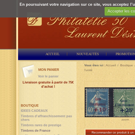
En poursuivant votre navigation sur ce site, vous acceptez l’ut
Accepter les co
ACCUEIL
NOUVEAUTÉS
PROMOTIO
Vous êtes ici :
Accueil
/
Boutique
MON PANIER
l'unité
Voir le panier
Livraison gratuite à partir de 75€
d'achat !
BOUTIQUE
IDEES CADEAUX
Timbres d'affranchissement pas
chers
zoom
Timbres rares de prestige
Timbres de France
Recommander ce produit à un 