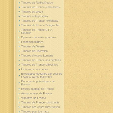
Timbres de Radiodiffusion
Timbres de France publicitaires
Timbres de grève
Timbres colis postaux
Timbres de France Téléphone
Timbres de France Télégraphe
Timbres de France C.F.A.
Réunion
Epreuves de luxe - gravures
Franchise militaire
Timbres de Guerre
Timbres de Libération
Timbres d'Alsace Lorraine
Timbres de France non dentelés
Timbres de France Millésimes
Emissions communes
Enveloppes et cartes 1er Jour de
France, cartes maximum
Documents philatéliques de
France
Entiers postaux de France
Aérogrammes de France
Vignettes de France
Timbres de France coins datés
Timbres des cours d'instruction
Timbres pour journaux