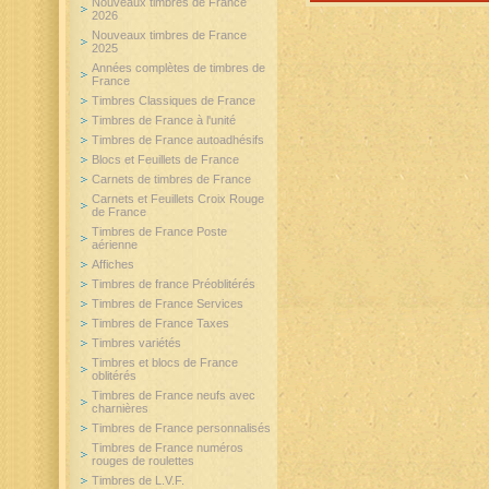
Nouveaux timbres de France
2026
Nouveaux timbres de France
2025
Années complètes de timbres de
France
Timbres Classiques de France
Timbres de France à l'unité
Timbres de France autoadhésifs
Blocs et Feuillets de France
Carnets de timbres de France
Carnets et Feuillets Croix Rouge
de France
Timbres de France Poste
aérienne
Affiches
Timbres de france Préoblitérés
Timbres de France Services
Timbres de France Taxes
Timbres variétés
Timbres et blocs de France
oblitérés
Timbres de France neufs avec
charnières
Timbres de France personnalisés
Timbres de France numéros
rouges de roulettes
Timbres de L.V.F.