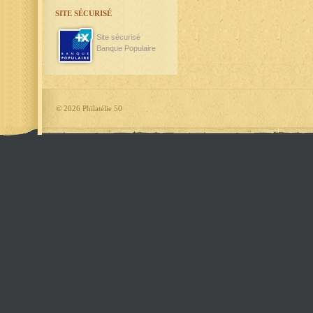
SITE SÉCURISÉ
Site sécurisé
Banque Populaire
©
2026 Philatélie 50