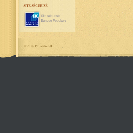
SITE SÉCURISÉ
Site sécurisé
Banque Populaire
©
2026 Philatélie 50