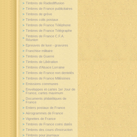
Timbres de Radiodiffusion
Timbres de France publicitaires
Timbres de grève
Timbres colis postaux
Timbres de France Téléphone
Timbres de France Télégraphe
Timbres de France C.F.A.
Réunion
Epreuves de luxe - gravures
Franchise militaire
Timbres de Guerre
Timbres de Libération
Timbres d'Alsace Lorraine
Timbres de France non dentelés
Timbres de France Millésimes
Emissions communes
Enveloppes et cartes 1er Jour de
France, cartes maximum
Documents philatéliques de
France
Entiers postaux de France
Aérogrammes de France
Vignettes de France
Timbres de France coins datés
Timbres des cours d'instruction
Timbres pour journaux