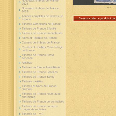
Nouveaux timbres de France
2026
zoom
Nouveaux timbres de France
2025
Années complètes de timbres de
Recommander ce produit à un 
France
Timbres Classiques de France
Timbres de France à l'unité
Timbres de France autoadhésifs
Blocs et Feuillets de France
Carnets de timbres de France
Carnets et Feuillets Croix Rouge
de France
Timbres de France Poste
aérienne
Affiches
Timbres de france Préoblitérés
Timbres de France Services
Timbres de France Taxes
Timbres variétés
Timbres et blocs de France
oblitérés
Timbres de France neufs avec
charnières
Timbres de France personnalisés
Timbres de France numéros
rouges de roulettes
Timbres de L.V.F.