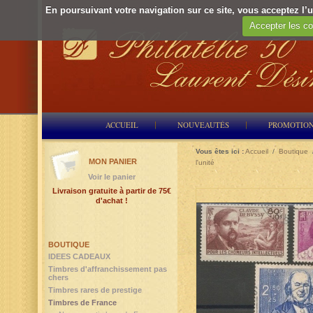
En poursuivant votre navigation sur ce site, vous acceptez l’ut
Accepter les co
ACCUEIL
NOUVEAUTÉS
PROMOTIO
Vous êtes ici :
Accueil
/
Boutique
MON PANIER
l'unité
Voir le panier
Livraison gratuite à partir de 75€
d'achat !
BOUTIQUE
IDEES CADEAUX
Timbres d'affranchissement pas
chers
Timbres rares de prestige
Timbres de France