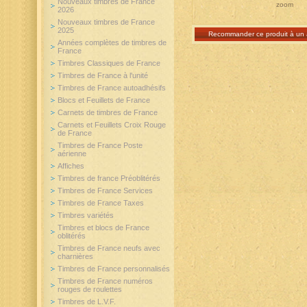
Nouveaux timbres de France
zoom
2026
Nouveaux timbres de France
2025
Recommander ce produit à un 
Années complètes de timbres de
France
Timbres Classiques de France
Timbres de France à l'unité
Timbres de France autoadhésifs
Blocs et Feuillets de France
Carnets de timbres de France
Carnets et Feuillets Croix Rouge
de France
Timbres de France Poste
aérienne
Affiches
Timbres de france Préoblitérés
Timbres de France Services
Timbres de France Taxes
Timbres variétés
Timbres et blocs de France
oblitérés
Timbres de France neufs avec
charnières
Timbres de France personnalisés
Timbres de France numéros
rouges de roulettes
Timbres de L.V.F.