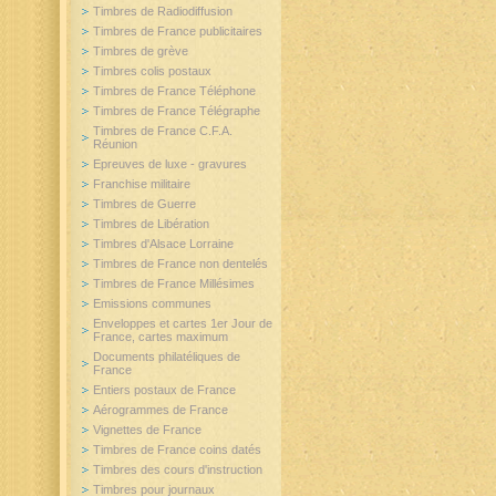
Timbres de Radiodiffusion
Timbres de France publicitaires
Timbres de grève
Timbres colis postaux
Timbres de France Téléphone
Timbres de France Télégraphe
Timbres de France C.F.A.
Réunion
Epreuves de luxe - gravures
Franchise militaire
Timbres de Guerre
Timbres de Libération
Timbres d'Alsace Lorraine
Timbres de France non dentelés
Timbres de France Millésimes
Emissions communes
Enveloppes et cartes 1er Jour de
France, cartes maximum
Documents philatéliques de
France
Entiers postaux de France
Aérogrammes de France
Vignettes de France
Timbres de France coins datés
Timbres des cours d'instruction
Timbres pour journaux