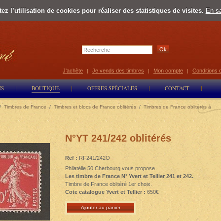
z l’utilisation de cookies pour réaliser des statistiques de visites.
En sa
Select Lan
J'achète
Je vends des timbres
Mon compte
Conditions 
|
|
|
NS
BOUTIQUE
OFFRES SPÉCIALES
CONTACT
/
Timbres de France
/
Timbres et blocs de France oblitérés
/
Timbres de France oblitérés à
N°YT 241/242 oblitérés
Ref :
RF241/242O
Philatélie 50 Cherbourg vous propose
Les timbre de France N° Yvert et Tellier 241 et 242.
Timbre de France oblitéré 1er choix.
Cote catalogue Yvert et Tellier :
650
€
Ajouter au panier