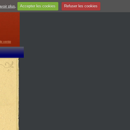
voir plus
.
Accepter les cookies
Refuser les cookies
guage
▼
de vente