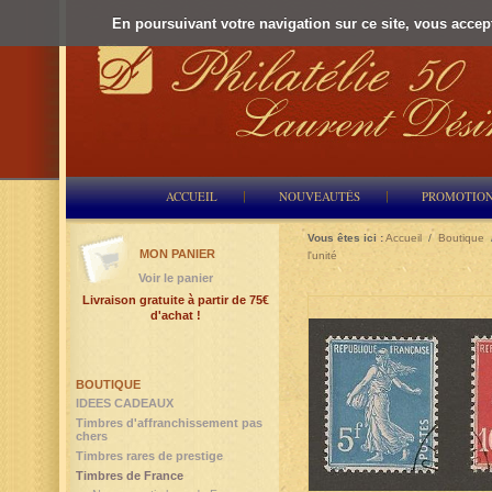
En poursuivant votre navigation sur ce site, vous accepte
ACCUEIL
NOUVEAUTÉS
PROMOTIO
Vous êtes ici :
Accueil
/
Boutique
MON PANIER
l'unité
Voir le panier
Livraison gratuite à partir de 75€
d'achat !
BOUTIQUE
IDEES CADEAUX
Timbres d'affranchissement pas
chers
Timbres rares de prestige
Timbres de France