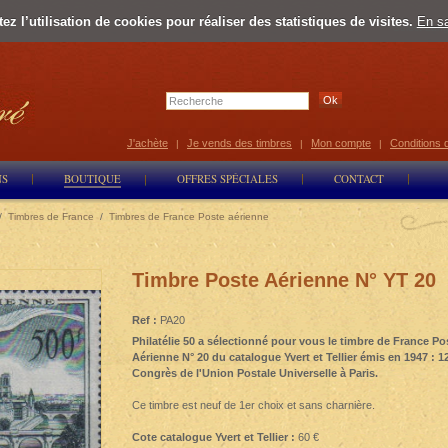
z l’utilisation de cookies pour réaliser des statistiques de visites.
En sa
Select Lan
J'achète
Je vends des timbres
Mon compte
Conditions 
|
|
|
NS
BOUTIQUE
OFFRES SPÉCIALES
CONTACT
/
Timbres de France
/
Timbres de France Poste aérienne
Timbre Poste Aérienne N° YT 20
Ref :
PA20
Philatélie 50 a sélectionné pour vous le timbre de France Po
Aérienne N° 20 du catalogue Yvert et Tellier émis en 1947 : 
Congrès de l'Union Postale Universelle à Paris.
Ce timbre est neuf de 1er choix et sans charnière.
Cote catalogue Yvert et Tellier :
60 €