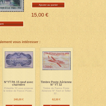
Ajouter au panier
15,00 €
ami
alement vous intéresser :
N°YT PA 15 neuf avec
Timbre Poste Aérienne
charnière
N° YT 32
Philatélie 50 vous propose
Timbre de France Poste
le timbre de France Poste...
Aérienne N° Yvert et Tellier
32...
240,00 €
62,50 €