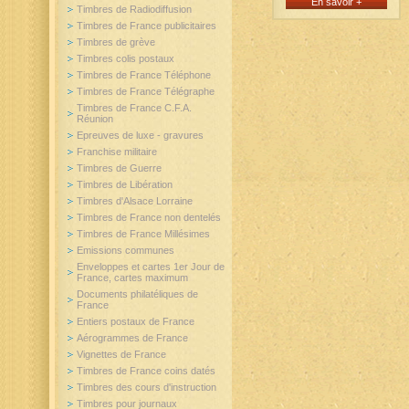
En savoir +
Timbres de Radiodiffusion
Timbres de France publicitaires
Timbres de grève
Timbres colis postaux
Timbres de France Téléphone
Timbres de France Télégraphe
Timbres de France C.F.A.
Réunion
Epreuves de luxe - gravures
Franchise militaire
Timbres de Guerre
Timbres de Libération
Timbres d'Alsace Lorraine
Timbres de France non dentelés
Timbres de France Millésimes
Emissions communes
Enveloppes et cartes 1er Jour de
France, cartes maximum
Documents philatéliques de
France
Entiers postaux de France
Aérogrammes de France
Vignettes de France
Timbres de France coins datés
Timbres des cours d'instruction
Timbres pour journaux