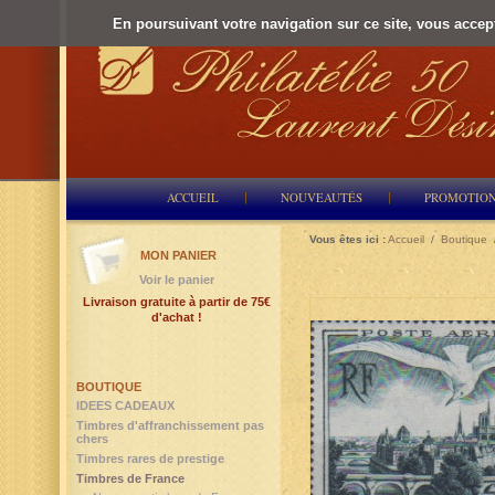
En poursuivant votre navigation sur ce site, vous accepte
ACCUEIL
NOUVEAUTÉS
PROMOTIO
Vous êtes ici :
Accueil
/
Boutique
MON PANIER
Voir le panier
Livraison gratuite à partir de 75€
d'achat !
BOUTIQUE
IDEES CADEAUX
Timbres d'affranchissement pas
chers
Timbres rares de prestige
Timbres de France