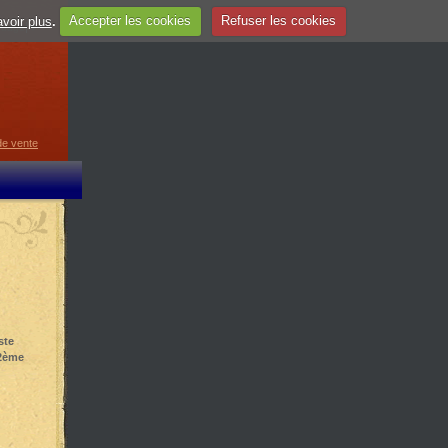
voir plus
.
Accepter les cookies
Refuser les cookies
guage
▼
de vente
ste
12ème