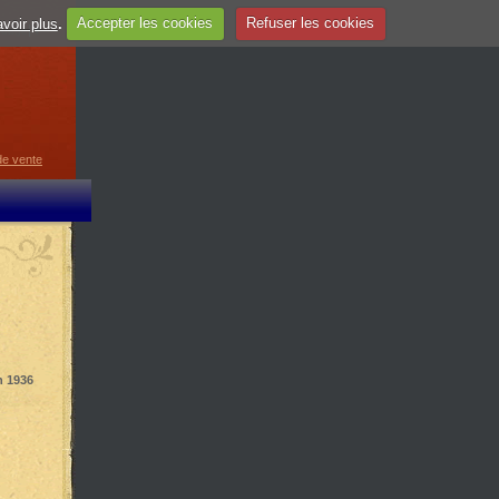
voir plus
.
Accepter les cookies
Refuser les cookies
guage
▼
de vente
n 1936