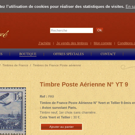
z l’utilisation de cookies pour réaliser des statistiques de visites.
En sa
Select Lan
J'achète
Je vends des timbres
Mon compte
Conditions 
|
|
|
NS
BOUTIQUE
OFFRES SPÉCIALES
CONTACT
/
Timbres de France
/
Timbres de France Poste aérienne
Timbre Poste Aérienne N° YT 9
Ref :
PA9
Timbre de France Poste Aérienne N° Yvert et Tellier 9 émis e
: Avion survolant Paris.
Timbre neuf, 1er choix sans charnière.
Cote Yvert et Tellier :
30 €.
Ajouter au panier