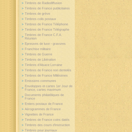
Timbres de Radiodiffusion
Timbres de France publicitaires
Timbres de grève
Timbres colis postaux
Timbres de France Téléphone
Timbres de France Télégraphe
Timbres de France C.F.A.
Réunion
Epreuves de luxe - gravures
Franchise militaire
Timbres de Guerre
Timbres de Libération
Timbres d'Alsace Lorraine
Timbres de France non dentelés
Timbres de France Millésimes
Emissions communes
Enveloppes et cartes 1er Jour de
France, cartes maximum
Documents philatéliques de
France
Entiers postaux de France
Aérogrammes de France
Vignettes de France
Timbres de France coins datés
Timbres des cours d'instruction
Timbres pour journaux