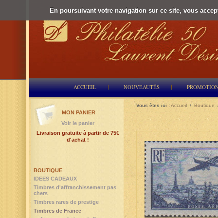
En poursuivant votre navigation sur ce site, vous accepte
ACCUEIL
NOUVEAUTÉS
PROMOTIO
Vous êtes ici :
Accueil
/
Boutique
MON PANIER
Voir le panier
Livraison gratuite à partir de 75€
d'achat !
BOUTIQUE
IDEES CADEAUX
Timbres d'affranchissement pas
chers
Timbres rares de prestige
Timbres de France