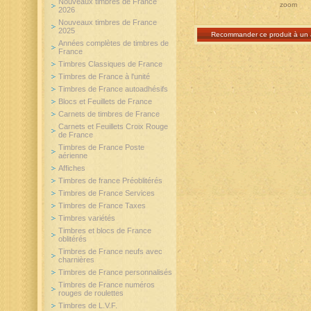
Nouveaux timbres de France
zoom
2026
Nouveaux timbres de France
2025
Recommander ce produit à un 
Années complètes de timbres de
France
Timbres Classiques de France
Timbres de France à l'unité
Timbres de France autoadhésifs
Blocs et Feuillets de France
Carnets de timbres de France
Carnets et Feuillets Croix Rouge
de France
Timbres de France Poste
aérienne
Affiches
Timbres de france Préoblitérés
Timbres de France Services
Timbres de France Taxes
Timbres variétés
Timbres et blocs de France
oblitérés
Timbres de France neufs avec
charnières
Timbres de France personnalisés
Timbres de France numéros
rouges de roulettes
Timbres de L.V.F.