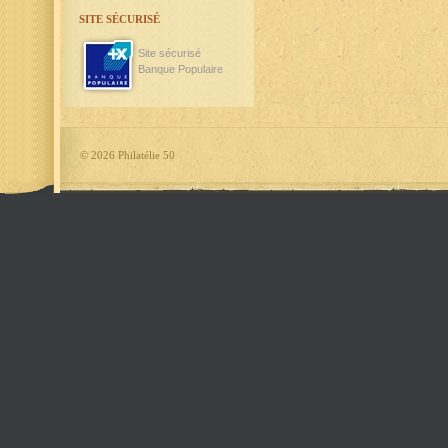
SITE SÉCURISÉ
Site sécurisé
Banque Populaire
©
2026 Philatélie 50