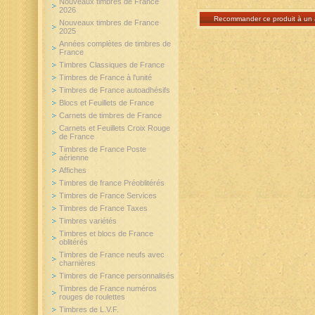
Nouveaux timbres de France
2026
Recommander ce produit à un 
Nouveaux timbres de France
2025
Années complètes de timbres de
France
Timbres Classiques de France
Timbres de France à l'unité
Timbres de France autoadhésifs
Blocs et Feuillets de France
Carnets de timbres de France
Carnets et Feuillets Croix Rouge
de France
Timbres de France Poste
aérienne
Affiches
Timbres de france Préoblitérés
Timbres de France Services
Timbres de France Taxes
Timbres variétés
Timbres et blocs de France
oblitérés
Timbres de France neufs avec
charnières
Timbres de France personnalisés
Timbres de France numéros
rouges de roulettes
Timbres de L.V.F.