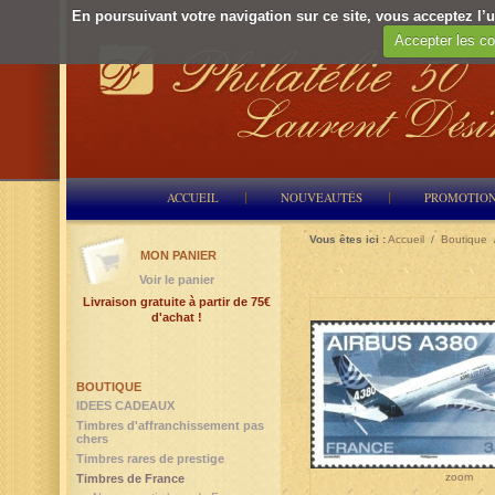
En poursuivant votre navigation sur ce site, vous acceptez l’ut
Accepter les co
ACCUEIL
NOUVEAUTÉS
PROMOTIO
Vous êtes ici :
Accueil
/
Boutique
MON PANIER
Voir le panier
Livraison gratuite à partir de 75€
d'achat !
BOUTIQUE
IDEES CADEAUX
Timbres d'affranchissement pas
chers
Timbres rares de prestige
zoom
Timbres de France