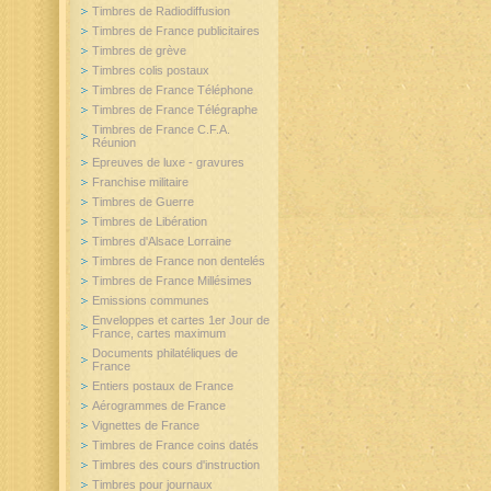
Timbres de Radiodiffusion
Timbres de France publicitaires
Timbres de grève
Timbres colis postaux
Timbres de France Téléphone
Timbres de France Télégraphe
Timbres de France C.F.A.
Réunion
Epreuves de luxe - gravures
Franchise militaire
Timbres de Guerre
Timbres de Libération
Timbres d'Alsace Lorraine
Timbres de France non dentelés
Timbres de France Millésimes
Emissions communes
Enveloppes et cartes 1er Jour de
France, cartes maximum
Documents philatéliques de
France
Entiers postaux de France
Aérogrammes de France
Vignettes de France
Timbres de France coins datés
Timbres des cours d'instruction
Timbres pour journaux