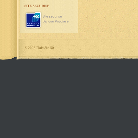
SITE SÉCURISÉ
Site sécurisé
Banque Populaire
©
2026 Philatélie 50