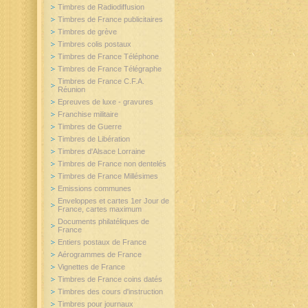
Timbres de Radiodiffusion
Timbres de France publicitaires
Timbres de grève
Timbres colis postaux
Timbres de France Téléphone
Timbres de France Télégraphe
Timbres de France C.F.A.
Réunion
Epreuves de luxe - gravures
Franchise militaire
Timbres de Guerre
Timbres de Libération
Timbres d'Alsace Lorraine
Timbres de France non dentelés
Timbres de France Millésimes
Emissions communes
Enveloppes et cartes 1er Jour de
France, cartes maximum
Documents philatéliques de
France
Entiers postaux de France
Aérogrammes de France
Vignettes de France
Timbres de France coins datés
Timbres des cours d'instruction
Timbres pour journaux