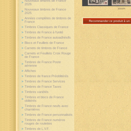
Nouveaux timbres de France
2026
zoom
Nouveaux timbres de France
2025
Années complètes de timbres de
Recommander ce produit à un 
France
Timbres Classiques de France
Timbres de France à l'unité
Timbres de France autoadhésifs
Blocs et Feuillets de France
Carnets de timbres de France
Carnets et Feuillets Croix Rouge
de France
Timbres de France Poste
aérienne
Affiches
Timbres de france Préoblitérés
Timbres de France Services
Timbres de France Taxes
Timbres variétés
Timbres et blocs de France
oblitérés
Timbres de France neufs avec
charnières
Timbres de France personnalisés
Timbres de France numéros
rouges de roulettes
Timbres de L.V.F.