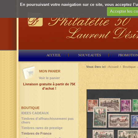
En poursuivant votre navigation sur ce site, vous acceptez l’ut
Accepter les co
ACCUEIL
NOUVEAUTÉS
PROMOTIO
Vous êtes ici :
Accueil
/
Boutique
MON PANIER
Voir le panier
Livraison gratuite à partir de 75€
d'achat !
BOUTIQUE
IDEES CADEAUX
Timbres d'affranchissement pas
chers
Timbres rares de prestige
Timbres de France