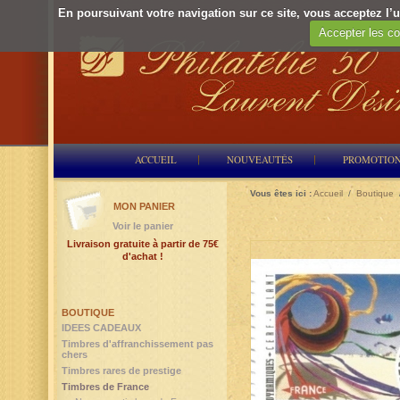
En poursuivant votre navigation sur ce site, vous acceptez l’ut
Accepter les co
ACCUEIL
NOUVEAUTÉS
PROMOTIO
Vous êtes ici :
Accueil
/
Boutique
MON PANIER
Voir le panier
Livraison gratuite à partir de 75€
d'achat !
BOUTIQUE
IDEES CADEAUX
Timbres d'affranchissement pas
chers
Timbres rares de prestige
Timbres de France