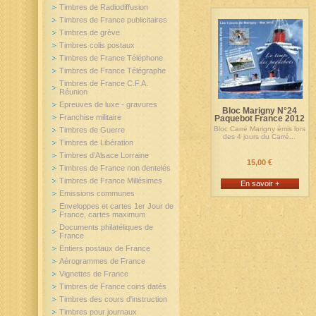
Timbres de Radiodiffusion
Timbres de France publicitaires
Timbres de grève
Timbres colis postaux
Timbres de France Téléphone
Timbres de France Télégraphe
Timbres de France C.F.A.
Réunion
Epreuves de luxe - gravures
Bloc Marigny N°24
Franchise militaire
Paquebot France 2012
Bloc Carré Marigny émis lors
Timbres de Guerre
des 4 jours du Carré...
Timbres de Libération
Timbres d'Alsace Lorraine
15,00 €
Timbres de France non dentelés
Timbres de France Millésimes
En savoir +
Emissions communes
Enveloppes et cartes 1er Jour de
France, cartes maximum
Documents philatéliques de
France
Entiers postaux de France
Aérogrammes de France
Vignettes de France
Timbres de France coins datés
Timbres des cours d'instruction
Timbres pour journaux