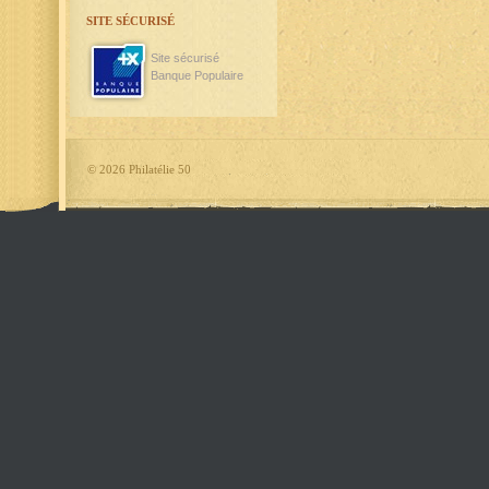
SITE SÉCURISÉ
Site sécurisé
Banque Populaire
©
2026 Philatélie 50