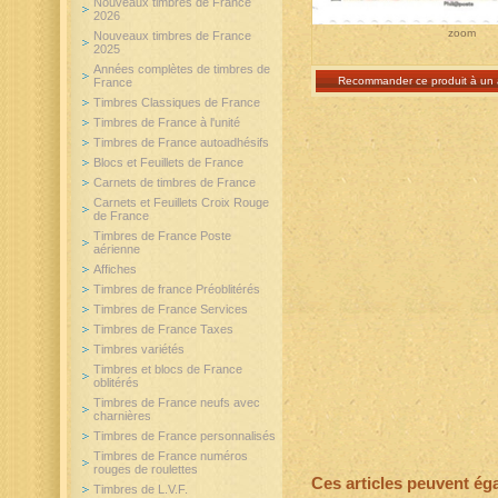
Nouveaux timbres de France
2026
zoom
Nouveaux timbres de France
2025
Années complètes de timbres de
Recommander ce produit à un 
France
Timbres Classiques de France
Timbres de France à l'unité
Timbres de France autoadhésifs
Blocs et Feuillets de France
Carnets de timbres de France
Carnets et Feuillets Croix Rouge
de France
Timbres de France Poste
aérienne
Affiches
Timbres de france Préoblitérés
Timbres de France Services
Timbres de France Taxes
Timbres variétés
Timbres et blocs de France
oblitérés
Timbres de France neufs avec
charnières
Timbres de France personnalisés
Timbres de France numéros
rouges de roulettes
Ces articles peuvent ég
Timbres de L.V.F.