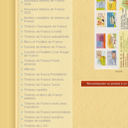
Nouveaux timbres de France
2026
Nouveaux timbres de France
2025
Années complètes de timbres de
France
Timbres Classiques de France
Timbres de France à l'unité
Timbres de France autoadhésifs
Blocs et Feuillets de France
Carnets de timbres de France
Carnets et Feuillets Croix Rouge
de France
Timbres de France Poste
aérienne
Affiches
zoom
Timbres de france Préoblitérés
Timbres de France Services
Recommander ce produit à un 
Timbres de France Taxes
Timbres variétés
Timbres et blocs de France
oblitérés
Timbres de France neufs avec
charnières
Timbres de France personnalisés
Timbres de France numéros
rouges de roulettes
Timbres de L.V.F.