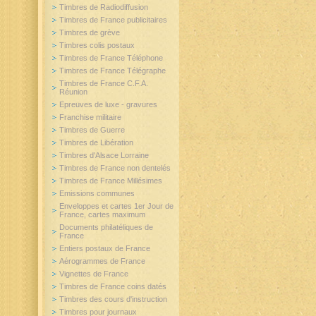
Timbres de Radiodiffusion
Timbres de France publicitaires
Timbres de grève
Timbres colis postaux
Timbres de France Téléphone
Timbres de France Télégraphe
Timbres de France C.F.A.
Réunion
Epreuves de luxe - gravures
Franchise militaire
Timbres de Guerre
Timbres de Libération
Timbres d'Alsace Lorraine
Timbres de France non dentelés
Timbres de France Millésimes
Emissions communes
Enveloppes et cartes 1er Jour de
France, cartes maximum
Documents philatéliques de
France
Entiers postaux de France
Aérogrammes de France
Vignettes de France
Timbres de France coins datés
Timbres des cours d'instruction
Timbres pour journaux