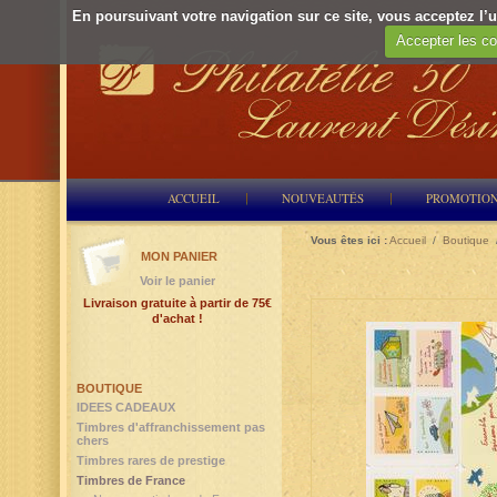
En poursuivant votre navigation sur ce site, vous acceptez l’ut
Accepter les co
ACCUEIL
NOUVEAUTÉS
PROMOTIO
Vous êtes ici :
Accueil
/
Boutique
MON PANIER
Voir le panier
Livraison gratuite à partir de 75€
d'achat !
BOUTIQUE
IDEES CADEAUX
Timbres d'affranchissement pas
chers
Timbres rares de prestige
Timbres de France