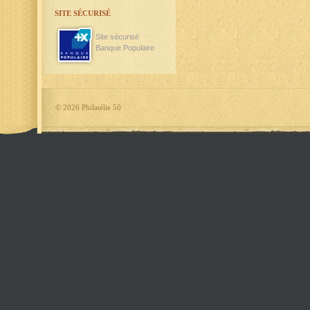
SITE SÉCURISÉ
Site sécurisé
Banque Populaire
©
2026 Philatélie 50