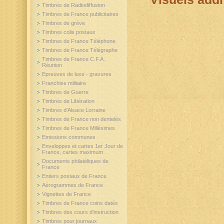
Timbres de Radiodiffusion
Timbres de France publicitaires
Timbres de grève
Timbres colis postaux
Timbres de France Téléphone
Timbres de France Télégraphe
Timbres de France C.F.A.
Réunion
Epreuves de luxe - gravures
Franchise militaire
Timbres de Guerre
Timbres de Libération
Timbres d'Alsace Lorraine
Timbres de France non dentelés
Timbres de France Millésimes
Emissions communes
Enveloppes et cartes 1er Jour de
France, cartes maximum
Documents philatéliques de
France
Entiers postaux de France
Aérogrammes de France
Vignettes de France
Timbres de France coins datés
Timbres des cours d'instruction
Timbres pour journaux