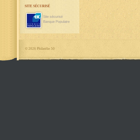
SITE SÉCURISÉ
Site sécurisé
Banque Populaire
©
2026 Philatélie 50