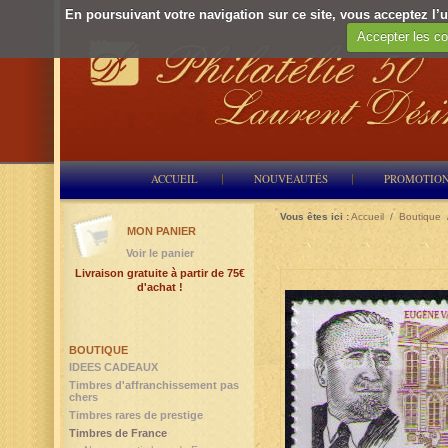
En poursuivant votre navigation sur ce site, vous acceptez l’ut
Accepter les co
ACCUEIL
NOUVEAUTÉS
PROMOTIO
Vous êtes ici :
Accueil
/
Boutique
MON PANIER
Voir le panier
Livraison gratuite à partir de 75€
d'achat !
BOUTIQUE
IDEES CADEAUX
Timbres d'affranchissement pas
chers
Timbres rares de prestige
Timbres de France