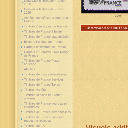
Nouveaux timbres de France
2026
Nouveaux timbres de France
2025
zoom
Années complètes de timbres de
France
Timbres Classiques de France
Recommander ce produit à un 
Timbres de France à l'unité
Timbres de France autoadhésifs
Blocs et Feuillets de France
Carnets de timbres de France
Carnets et Feuillets Croix Rouge
de France
Timbres de France Poste
aérienne
Affiches
Timbres de france Préoblitérés
Timbres de France Services
Timbres de France Taxes
Timbres variétés
Timbres et blocs de France
oblitérés
Timbres de France neufs avec
charnières
Timbres de France personnalisés
Timbres de France numéros
rouges de roulettes
Timbres de L.V.F.
Visuels addi