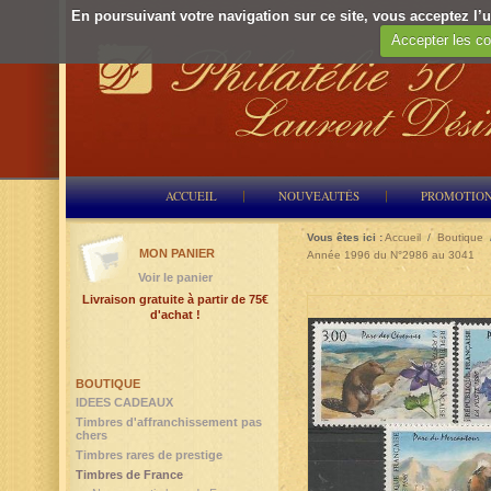
En poursuivant votre navigation sur ce site, vous acceptez l’ut
Accepter les co
ACCUEIL
NOUVEAUTÉS
PROMOTIO
Vous êtes ici :
Accueil
/
Boutique
MON PANIER
Année 1996 du N°2986 au 3041
Voir le panier
Livraison gratuite à partir de 75€
d'achat !
BOUTIQUE
IDEES CADEAUX
Timbres d'affranchissement pas
chers
Timbres rares de prestige
Timbres de France