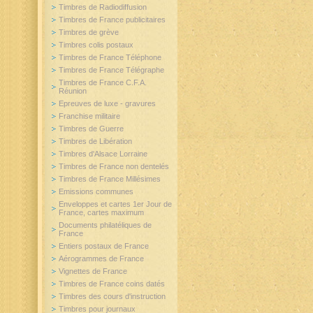
Timbres de Radiodiffusion
Timbres de France publicitaires
Timbres de grève
Timbres colis postaux
Timbres de France Téléphone
Timbres de France Télégraphe
Timbres de France C.F.A.
Réunion
Epreuves de luxe - gravures
Franchise militaire
Timbres de Guerre
Timbres de Libération
Timbres d'Alsace Lorraine
Timbres de France non dentelés
Timbres de France Millésimes
Emissions communes
Enveloppes et cartes 1er Jour de
France, cartes maximum
Documents philatéliques de
France
Entiers postaux de France
Aérogrammes de France
Vignettes de France
Timbres de France coins datés
Timbres des cours d'instruction
Timbres pour journaux