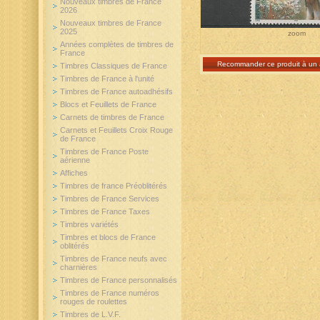
Nouveaux timbres de France
2026
Nouveaux timbres de France
2025
zoom
Années complètes de timbres de
France
Recommander ce produit à un 
Timbres Classiques de France
Timbres de France à l'unité
Timbres de France autoadhésifs
Blocs et Feuillets de France
Carnets de timbres de France
Carnets et Feuillets Croix Rouge
de France
Timbres de France Poste
aérienne
Affiches
Timbres de france Préoblitérés
Timbres de France Services
Timbres de France Taxes
Timbres variétés
Timbres et blocs de France
oblitérés
Timbres de France neufs avec
charnières
Timbres de France personnalisés
Timbres de France numéros
rouges de roulettes
Timbres de L.V.F.