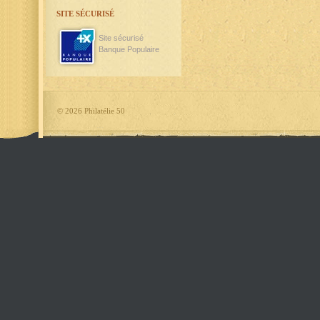
SITE SÉCURISÉ
Site sécurisé
Banque Populaire
©
2026 Philatélie 50