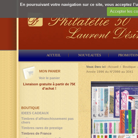
En poursuivant votre navigation sur ce site, vous acceptez l’ut
Accepter les co
ACCUEIL
NOUVEAUTÉS
PROMOTIO
Vous êtes ici :
Accueil
/
Boutique
MON PANIER
Année 1996 du N°2986 au 3041
Voir le panier
Livraison gratuite à partir de 75€
d'achat !
BOUTIQUE
IDEES CADEAUX
Timbres d'affranchissement pas
chers
Timbres rares de prestige
Timbres de France