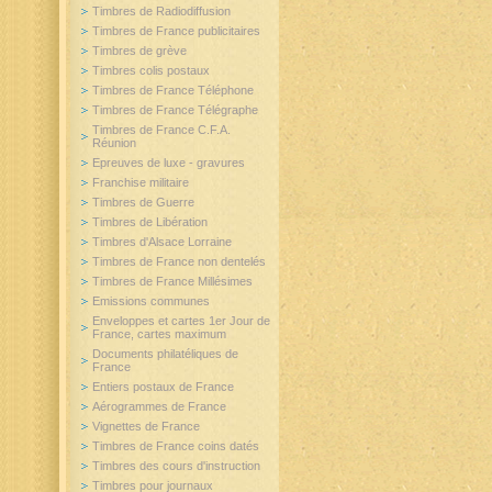
Timbres de Radiodiffusion
Timbres de France publicitaires
Timbres de grève
Timbres colis postaux
Timbres de France Téléphone
Timbres de France Télégraphe
Timbres de France C.F.A.
Réunion
Epreuves de luxe - gravures
Franchise militaire
Timbres de Guerre
Timbres de Libération
Timbres d'Alsace Lorraine
Timbres de France non dentelés
Timbres de France Millésimes
Emissions communes
Enveloppes et cartes 1er Jour de
France, cartes maximum
Documents philatéliques de
France
Entiers postaux de France
Aérogrammes de France
Vignettes de France
Timbres de France coins datés
Timbres des cours d'instruction
Timbres pour journaux