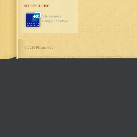
SITE SÉCURISÉ
Site sécurisé
Banque Populaire
©
2026 Philatélie 50