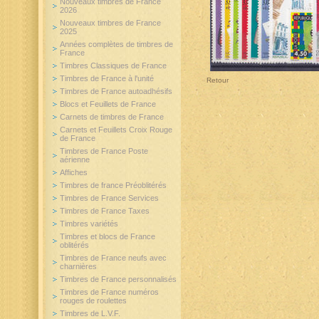
Nouveaux timbres de France
2026
Nouveaux timbres de France
2025
Années complètes de timbres de
France
Timbres Classiques de France
Timbres de France à l'unité
Retour
Timbres de France autoadhésifs
Blocs et Feuillets de France
Carnets de timbres de France
Carnets et Feuillets Croix Rouge
de France
Timbres de France Poste
aérienne
Affiches
Timbres de france Préoblitérés
Timbres de France Services
Timbres de France Taxes
Timbres variétés
Timbres et blocs de France
oblitérés
Timbres de France neufs avec
charnières
Timbres de France personnalisés
Timbres de France numéros
rouges de roulettes
Timbres de L.V.F.