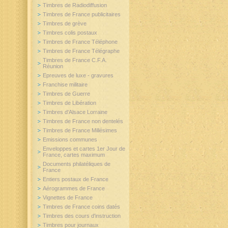
Timbres de Radiodiffusion
Timbres de France publicitaires
Timbres de grève
Timbres colis postaux
Timbres de France Téléphone
Timbres de France Télégraphe
Timbres de France C.F.A.
Réunion
Epreuves de luxe - gravures
Franchise militaire
Timbres de Guerre
Timbres de Libération
Timbres d'Alsace Lorraine
Timbres de France non dentelés
Timbres de France Millésimes
Emissions communes
Enveloppes et cartes 1er Jour de
France, cartes maximum
Documents philatéliques de
France
Entiers postaux de France
Aérogrammes de France
Vignettes de France
Timbres de France coins datés
Timbres des cours d'instruction
Timbres pour journaux