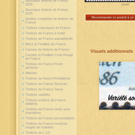
Nouveaux timbres de France
2026
zoom
Nouveaux timbres de France
2025
Recommander ce produit à un 
Années complètes de timbres de
France
Timbres Classiques de France
Timbres de France à l'unité
Timbres de France autoadhésifs
Blocs et Feuillets de France
Carnets de timbres de France
Visuels additionnels
Carnets et Feuillets Croix Rouge
de France
Timbres de France Poste
aérienne
Affiches
Timbres de france Préoblitérés
Timbres de France Services
Timbres de France Taxes
Timbres variétés
Timbres et blocs de France
oblitérés
Timbres de France neufs avec
charnières
Timbres de France personnalisés
Timbres de France numéros
rouges de roulettes
Timbres de L.V.F.