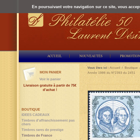
En poursuivant votre navigation sur ce site, vous accepte
ACCUEIL
NOUVEAUTÉS
PROMOTIO
Vous êtes ici :
Accueil
/
Boutique
MON PANIER
Année 1986 du N°2393 du 2451
Voir le panier
Livraison gratuite à partir de 75€
d'achat !
BOUTIQUE
IDEES CADEAUX
Timbres d'affranchissement pas
chers
Timbres rares de prestige
Timbres de France