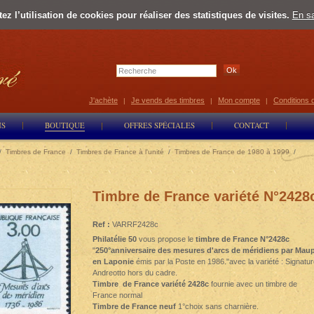
z l’utilisation de cookies pour réaliser des statistiques de visites.
En sa
Select Lan
J'achète
Je vends des timbres
Mon compte
Conditions 
|
|
|
NS
BOUTIQUE
OFFRES SPÉCIALES
CONTACT
/
Timbres de France
/
Timbres de France à l'unité
/
Timbres de France de 1980 à 1999
/
Timbre de France variété N°2428
Ref :
VARRF2428c
Philatélie 50
vous propose le
timbre de France N°2428c
"
250°anniversaire des mesures d'arcs de méridiens par Maup
en Laponie
émis par la Poste en 1986."avec la variété : Signatu
Andreotto hors du cadre.
Timbre de France variété 2428c
fournie avec un timbre de
France normal
Timbre de France neuf
1°choix sans charnière.