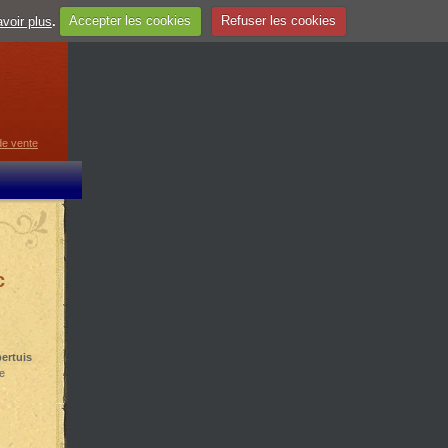
voir plus
.
Accepter les cookies
Refuser les cookies
guage
▼
de vente
c
ertuis
re