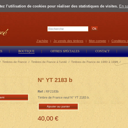
z l’utilisation de cookies pour réaliser des statistiques de visites.
En sa
Select Lan
J'achète
Je vends des timbres
Mon compte
Conditions 
|
|
|
NS
BOUTIQUE
OFFRES SPÉCIALES
CONTACT
/
Timbres de France
/
Timbres de France à l'unité
/
Timbres de France de 1980 à 1999
/
N° YT 2183 b
Ref :
RF2183b
ami
Timbre de France neuf N° YT 2183 b.
Ajouter au panier
40,00 €