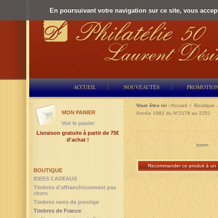
En poursuivant votre navigation sur ce site, vous accepte
ACCUEIL
NOUVEAUTÉS
PROMOTIO
Vous êtes ici :
Accueil
/
Boutique
MON PANIER
Année 1982 du N°2178 au 2251
Voir le panier
Livraison gratuite à partir de 75€
d'achat !
zoom
Recommander ce produit à un 
BOUTIQUE
IDEES CADEAUX
Timbres d'affranchissement pas
chers
Timbres rares de prestige
Timbres de France