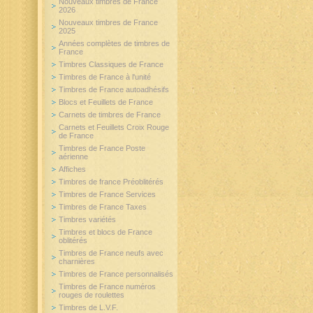
Nouveaux timbres de France
2026
Nouveaux timbres de France
2025
Années complètes de timbres de
France
Timbres Classiques de France
Timbres de France à l'unité
Timbres de France autoadhésifs
Blocs et Feuillets de France
Carnets de timbres de France
Carnets et Feuillets Croix Rouge
de France
Timbres de France Poste
aérienne
Affiches
Timbres de france Préoblitérés
Timbres de France Services
Timbres de France Taxes
Timbres variétés
Timbres et blocs de France
oblitérés
Timbres de France neufs avec
charnières
Timbres de France personnalisés
Timbres de France numéros
rouges de roulettes
Timbres de L.V.F.