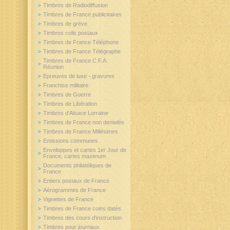
Timbres de Radiodiffusion
Timbres de France publicitaires
Timbres de grève
Timbres colis postaux
Timbres de France Téléphone
Timbres de France Télégraphe
Timbres de France C.F.A.
Réunion
Epreuves de luxe - gravures
Franchise militaire
Timbres de Guerre
Timbres de Libération
Timbres d'Alsace Lorraine
Timbres de France non dentelés
Timbres de France Millésimes
Emissions communes
Enveloppes et cartes 1er Jour de
France, cartes maximum
Documents philatéliques de
France
Entiers postaux de France
Aérogrammes de France
Vignettes de France
Timbres de France coins datés
Timbres des cours d'instruction
Timbres pour journaux