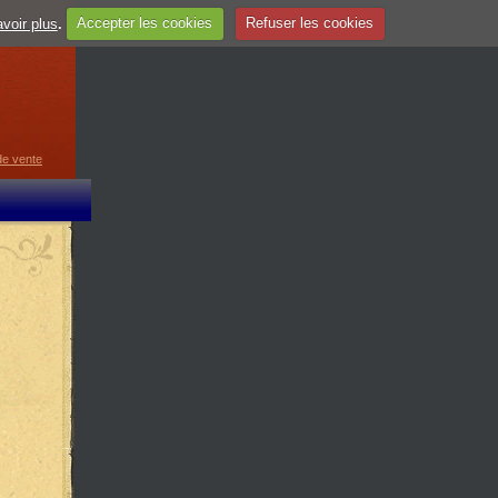
voir plus
.
Accepter les cookies
Refuser les cookies
guage
▼
de vente