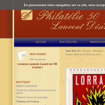
En poursuivant votre navigation sur ce site, vous accepte
ACCUEIL
NOUVEAUTÉS
PROMOTIO
Vous êtes ici :
Accueil
/
Boutique
MON PANIER
Année 1979 du N°2028 au 2072
Voir le panier
Livraison gratuite à partir de 75€
d'achat !
BOUTIQUE
IDEES CADEAUX
Timbres d'affranchissement pas
chers
Timbres rares de prestige
Timbres de France