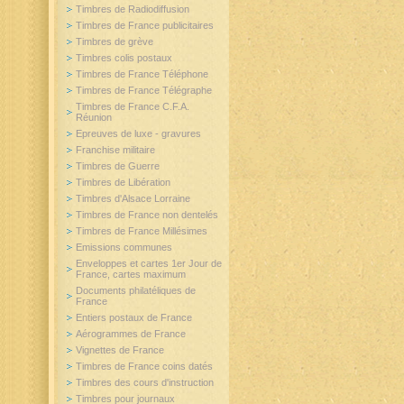
Timbres de Radiodiffusion
Timbres de France publicitaires
Timbres de grève
Timbres colis postaux
Timbres de France Téléphone
Timbres de France Télégraphe
Timbres de France C.F.A.
Réunion
Epreuves de luxe - gravures
Franchise militaire
Timbres de Guerre
Timbres de Libération
Timbres d'Alsace Lorraine
Timbres de France non dentelés
Timbres de France Millésimes
Emissions communes
Enveloppes et cartes 1er Jour de
France, cartes maximum
Documents philatéliques de
France
Entiers postaux de France
Aérogrammes de France
Vignettes de France
Timbres de France coins datés
Timbres des cours d'instruction
Timbres pour journaux