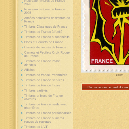
Nouveaux timbres de France
2026
Nouveaux timbres de France
2025
Années complètes de timbres de
France
Timbres Classiques de France
Timbres de France à l'unité
Timbres de France autoadhésifs
Blocs et Feuillets de France
Carnets de timbres de France
Carnets et Feuillets Croix Rouge
de France
Timbres de France Poste
aérienne
Affiches
Timbres de france Préoblitérés
zoom
Timbres de France Services
Timbres de France Taxes
Recommander ce produit à un 
Timbres variétés
Timbres et blocs de France
oblitérés
Timbres de France neufs avec
charnières
Timbres de France personnalisés
Timbres de France numéros
rouges de roulettes
Timbres de L.V.F.