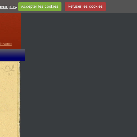
voir plus
.
Accepter les cookies
Refuser les cookies
guage
▼
de vente