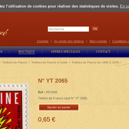
z l’utilisation de cookies pour réaliser des statistiques de visites.
En sa
Select Lan
J'achète
Je vends des timbres
Mon compte
Conditions 
|
|
|
NS
BOUTIQUE
OFFRES SPÉCIALES
CONTACT
/
Timbres de France
/
Timbres de France à l'unité
/
Timbres de France de 1960 à 1979
/
N° YT 2065
Ref :
RF2065
Timbre de France neuf N° YT 2065.
Ajouter au panier
0,65 €