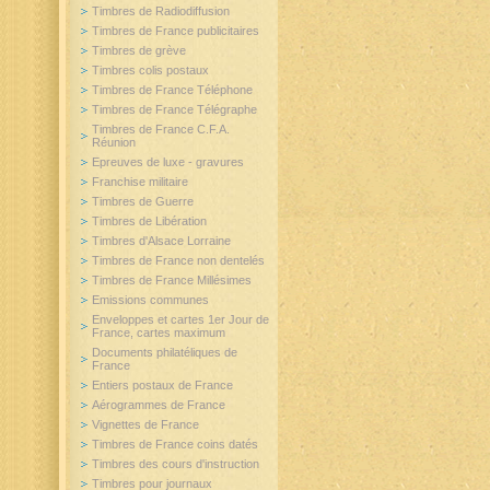
Timbres de Radiodiffusion
Timbres de France publicitaires
Timbres de grève
Timbres colis postaux
Timbres de France Téléphone
Timbres de France Télégraphe
Timbres de France C.F.A.
Réunion
Epreuves de luxe - gravures
Franchise militaire
Timbres de Guerre
Timbres de Libération
Timbres d'Alsace Lorraine
Timbres de France non dentelés
Timbres de France Millésimes
Emissions communes
Enveloppes et cartes 1er Jour de
France, cartes maximum
Documents philatéliques de
France
Entiers postaux de France
Aérogrammes de France
Vignettes de France
Timbres de France coins datés
Timbres des cours d'instruction
Timbres pour journaux