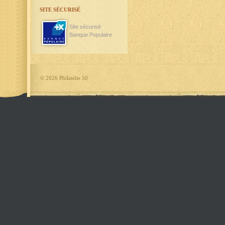
SITE SÉCURISÉ
Site sécurisé
Banque Populaire
©
2026 Philatélie 50