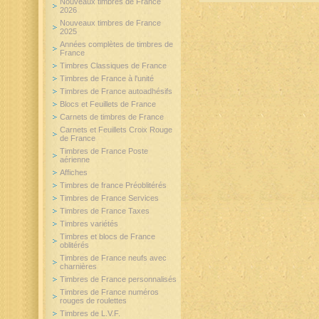
Nouveaux timbres de France
2026
Nouveaux timbres de France
2025
Années complètes de timbres de
France
Timbres Classiques de France
Timbres de France à l'unité
Timbres de France autoadhésifs
Blocs et Feuillets de France
Carnets de timbres de France
Carnets et Feuillets Croix Rouge
de France
Timbres de France Poste
aérienne
Affiches
Timbres de france Préoblitérés
Timbres de France Services
Timbres de France Taxes
Timbres variétés
Timbres et blocs de France
oblitérés
Timbres de France neufs avec
charnières
Timbres de France personnalisés
Timbres de France numéros
rouges de roulettes
Timbres de L.V.F.