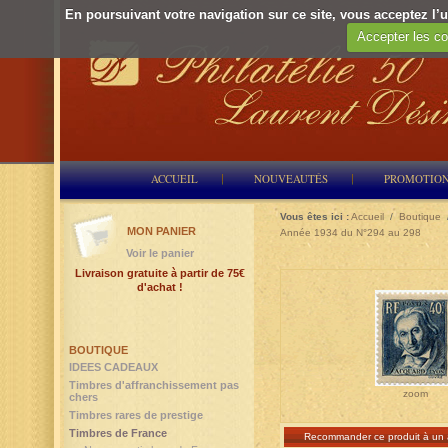
En poursuivant votre navigation sur ce site, vous acceptez l’ut
Accepter les co
ACCUEIL
NOUVEAUTÉS
PROMOTIO
Vous êtes ici :
Accueil
/
Boutique
MON PANIER
Année 1934 du N°294 au 298
Voir le panier
Livraison gratuite à partir de 75€
d'achat !
BOUTIQUE
IDEES CADEAUX
Timbres d'affranchissement pas
zoom
chers
Timbres rares de prestige
Timbres de France
Recommander ce produit à un 