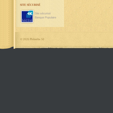
SITE SÉCURISÉ
Site sécurisé
Banque Populaire
©
2026 Philatélie 50