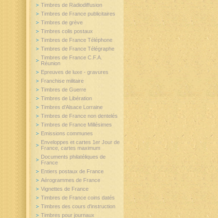
Timbres de Radiodiffusion
Timbres de France publicitaires
Timbres de grève
Timbres colis postaux
Timbres de France Téléphone
Timbres de France Télégraphe
Timbres de France C.F.A.
Réunion
Epreuves de luxe - gravures
Franchise militaire
Timbres de Guerre
Timbres de Libération
Timbres d'Alsace Lorraine
Timbres de France non dentelés
Timbres de France Millésimes
Emissions communes
Enveloppes et cartes 1er Jour de
France, cartes maximum
Documents philatéliques de
France
Entiers postaux de France
Aérogrammes de France
Vignettes de France
Timbres de France coins datés
Timbres des cours d'instruction
Timbres pour journaux