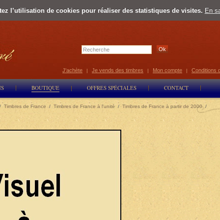
z l’utilisation de cookies pour réaliser des statistiques de visites.
En sa
Select Lan
J'achète
Je vends des timbres
Mon compte
Conditions 
|
|
|
NS
BOUTIQUE
OFFRES SPÉCIALES
CONTACT
/
Timbres de France
/
Timbres de France à l'unité
/
Timbres de France à partir de 2000
/