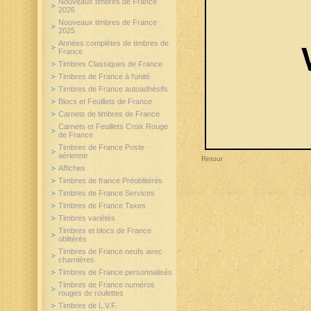
Nouveaux timbres de France
2026
Nouveaux timbres de France
2025
Années complètes de timbres de
France
Timbres Classiques de France
Timbres de France à l'unité
Timbres de France autoadhésifs
Blocs et Feuillets de France
Carnets de timbres de France
Carnets et Feuillets Croix Rouge
de France
Timbres de France Poste
aérienne
Retour
Affiches
Timbres de france Préoblitérés
Timbres de France Services
Timbres de France Taxes
Timbres variétés
Timbres et blocs de France
oblitérés
Timbres de France neufs avec
charnières
Timbres de France personnalisés
Timbres de France numéros
rouges de roulettes
Timbres de L.V.F.