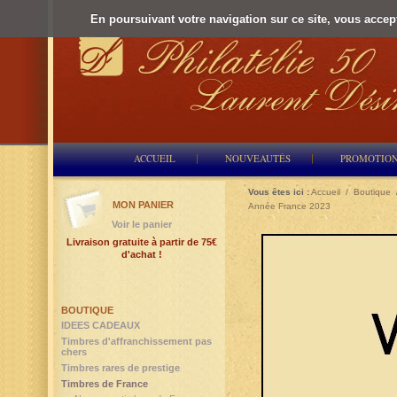
En poursuivant votre navigation sur ce site, vous accepte
ACCUEIL
NOUVEAUTÉS
PROMOTIO
Vous êtes ici :
Accueil
/
Boutique
MON PANIER
Année France 2023
Voir le panier
Livraison gratuite à partir de 75€
d'achat !
BOUTIQUE
IDEES CADEAUX
Timbres d'affranchissement pas
chers
Timbres rares de prestige
Timbres de France