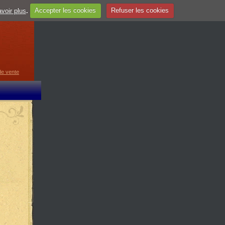
voir plus
.
Accepter les cookies
Refuser les cookies
guage
▼
de vente