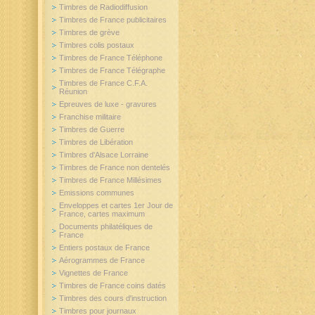
Timbres de Radiodiffusion
Timbres de France publicitaires
Timbres de grève
Timbres colis postaux
Timbres de France Téléphone
Timbres de France Télégraphe
Timbres de France C.F.A.
Réunion
Epreuves de luxe - gravures
Franchise militaire
Timbres de Guerre
Timbres de Libération
Timbres d'Alsace Lorraine
Timbres de France non dentelés
Timbres de France Millésimes
Emissions communes
Enveloppes et cartes 1er Jour de
France, cartes maximum
Documents philatéliques de
France
Entiers postaux de France
Aérogrammes de France
Vignettes de France
Timbres de France coins datés
Timbres des cours d'instruction
Timbres pour journaux