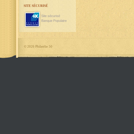
SITE SÉCURISÉ
Site sécurisé
Banque Populaire
©
2026 Philatélie 50