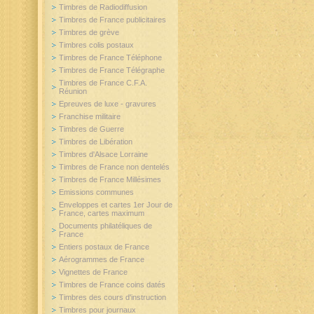
Timbres de Radiodiffusion
Timbres de France publicitaires
Timbres de grève
Timbres colis postaux
Timbres de France Téléphone
Timbres de France Télégraphe
Timbres de France C.F.A.
Réunion
Epreuves de luxe - gravures
Franchise militaire
Timbres de Guerre
Timbres de Libération
Timbres d'Alsace Lorraine
Timbres de France non dentelés
Timbres de France Millésimes
Emissions communes
Enveloppes et cartes 1er Jour de
France, cartes maximum
Documents philatéliques de
France
Entiers postaux de France
Aérogrammes de France
Vignettes de France
Timbres de France coins datés
Timbres des cours d'instruction
Timbres pour journaux