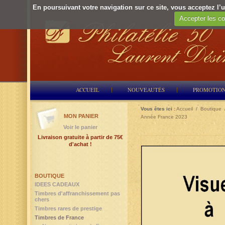
En poursuivant votre navigation sur ce site, vous acceptez l’ut
Accepter les co
ACCUEIL
NOUVEAUTÉS
PROMOTIO
Vous êtes ici :
Accueil
/
Boutique
MON PANIER
Année France 2023
Voir le panier
Livraison gratuite à partir de 75€
d'achat !
BOUTIQUE
IDEES CADEAUX
Timbres d'affranchissement pas
chers
Timbres rares de prestige
Timbres de France