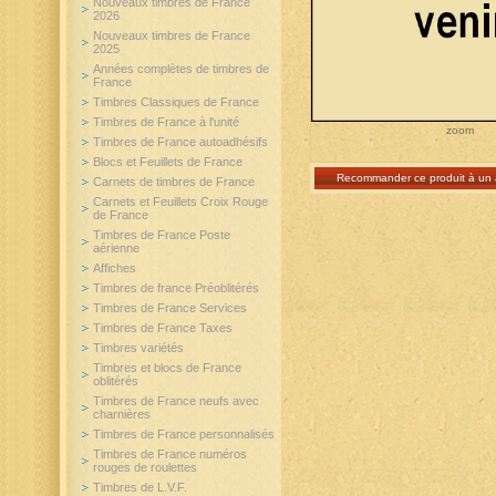
Nouveaux timbres de France
2026
Nouveaux timbres de France
2025
Années complètes de timbres de
France
Timbres Classiques de France
Timbres de France à l'unité
zoom
Timbres de France autoadhésifs
Blocs et Feuillets de France
Recommander ce produit à un 
Carnets de timbres de France
Carnets et Feuillets Croix Rouge
de France
Timbres de France Poste
aérienne
Affiches
Timbres de france Préoblitérés
Timbres de France Services
Timbres de France Taxes
Timbres variétés
Timbres et blocs de France
oblitérés
Timbres de France neufs avec
charnières
Timbres de France personnalisés
Timbres de France numéros
rouges de roulettes
Timbres de L.V.F.