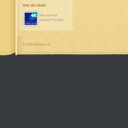
SITE SÉCURISÉ
Site sécurisé
Banque Populaire
©
2026 Philatélie 50