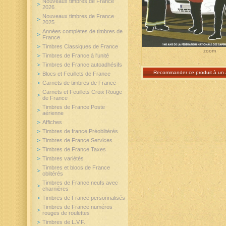
Nouveaux timbres de France
2026
Nouveaux timbres de France
2025
Années complètes de timbres de
France
Timbres Classiques de France
zoom
Timbres de France à l'unité
Timbres de France autoadhésifs
Recommander ce produit à un 
Blocs et Feuillets de France
Carnets de timbres de France
Carnets et Feuillets Croix Rouge
de France
Timbres de France Poste
aérienne
Affiches
Timbres de france Préoblitérés
Timbres de France Services
Timbres de France Taxes
Timbres variétés
Timbres et blocs de France
oblitérés
Timbres de France neufs avec
charnières
Timbres de France personnalisés
Timbres de France numéros
rouges de roulettes
Timbres de L.V.F.