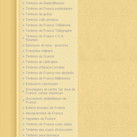
Timbres de Radiodiffusion
Timbres de France publicitaires
Timbres de grève
Timbres colis postaux
Timbres de France Téléphone
Timbres de France Télégraphe
Timbres de France C.F.A.
Réunion
Epreuves de luxe - gravures
Franchise militaire
Timbres de Guerre
Timbres de Libération
Timbres d'Alsace Lorraine
Timbres de France non dentelés
Timbres de France Millésimes
Emissions communes
Enveloppes et cartes 1er Jour de
France, cartes maximum
Documents philatéliques de
France
Entiers postaux de France
Aérogrammes de France
Vignettes de France
Timbres de France coins datés
Timbres des cours d'instruction
Timbres pour journaux