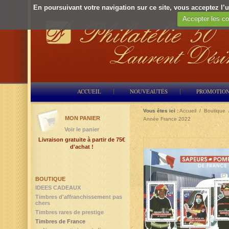
En poursuivant votre navigation sur ce site, vous acceptez l’ut
Accepter les co
ACCUEIL
NOUVEAUTÉS
PROMOTIO
Vous êtes ici :
Accueil
/
Boutique
MON PANIER
Année France 2022
Voir le panier
Livraison gratuite à partir de 75€
d'achat !
BOUTIQUE
IDEES CADEAUX
Timbres d'affranchissement pas
chers
Timbres rares de prestige
Timbres de France