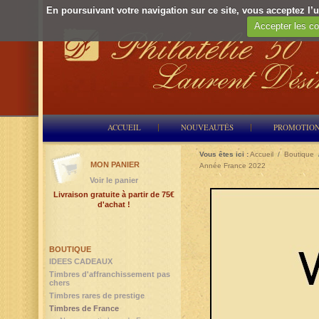
En poursuivant votre navigation sur ce site, vous acceptez l’ut
Accepter les co
ACCUEIL
NOUVEAUTÉS
PROMOTIO
Vous êtes ici :
Accueil
/
Boutique
MON PANIER
Année France 2022
Voir le panier
Livraison gratuite à partir de 75€
d'achat !
BOUTIQUE
IDEES CADEAUX
Timbres d'affranchissement pas
chers
Timbres rares de prestige
Timbres de France