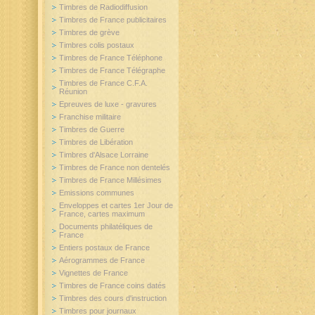
Timbres de Radiodiffusion
Timbres de France publicitaires
Timbres de grève
Timbres colis postaux
Timbres de France Téléphone
Timbres de France Télégraphe
Timbres de France C.F.A.
Réunion
Epreuves de luxe - gravures
Franchise militaire
Timbres de Guerre
Timbres de Libération
Timbres d'Alsace Lorraine
Timbres de France non dentelés
Timbres de France Millésimes
Emissions communes
Enveloppes et cartes 1er Jour de
France, cartes maximum
Documents philatéliques de
France
Entiers postaux de France
Aérogrammes de France
Vignettes de France
Timbres de France coins datés
Timbres des cours d'instruction
Timbres pour journaux