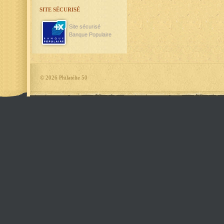
SITE SÉCURISÉ
Site sécurisé
Banque Populaire
©
2026 Philatélie 50