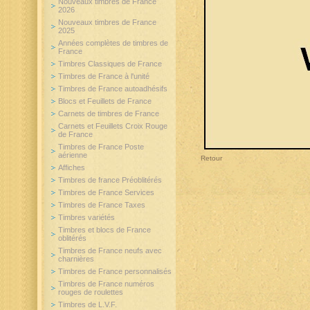
Nouveaux timbres de France
2026
Nouveaux timbres de France
2025
Années complètes de timbres de
France
Timbres Classiques de France
Timbres de France à l'unité
Timbres de France autoadhésifs
Blocs et Feuillets de France
Carnets de timbres de France
Carnets et Feuillets Croix Rouge
de France
Timbres de France Poste
aérienne
Retour
Affiches
Timbres de france Préoblitérés
Timbres de France Services
Timbres de France Taxes
Timbres variétés
Timbres et blocs de France
oblitérés
Timbres de France neufs avec
charnières
Timbres de France personnalisés
Timbres de France numéros
rouges de roulettes
Timbres de L.V.F.