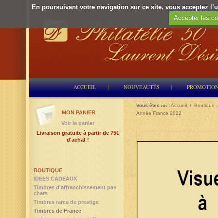
En poursuivant votre navigation sur ce site, vous acceptez l’ut
Accepter les co
ACCUEIL
NOUVEAUTÉS
PROMOTIO
Vous êtes ici :
Accueil
/
Boutique
MON PANIER
Année France 2022
Voir le panier
Livraison gratuite à partir de 75€
d'achat !
BOUTIQUE
IDEES CADEAUX
Timbres d'affranchissement pas
chers
Timbres rares de prestige
Timbres de France