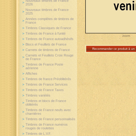
Nouveaux timbres de France
2026
Nouveaux timbres de France
2025
Années complètes de timbres de
France
Timbres Classiques de France
Timbres de France à l'unité
zoom
Timbres de France autoadhésifs
Blocs et Feuillets de France
Recommander ce produit à un 
Carnets de timbres de France
Carnets et Feuillets Croix Rouge
de France
Timbres de France Poste
aérienne
Affiches
Timbres de france Préoblitérés
Timbres de France Services
Timbres de France Taxes
Timbres variétés
Timbres et blocs de France
oblitérés
Timbres de France neufs avec
charnières
Timbres de France personnalisés
Timbres de France numéros
rouges de roulettes
Timbres de L.V.F.