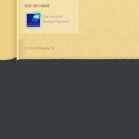
SITE SÉCURISÉ
Site sécurisé
Banque Populaire
©
2026 Philatélie 50