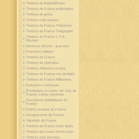
Timbres de Radiodiffusion
Timbres de France publicitaires
Timbres de grève
Timbres colis postaux
Timbres de France Téléphone
Timbres de France Télégraphe
Timbres de France C.F.A.
Réunion
Epreuves de luxe - gravures
Franchise militaire
Timbres de Guerre
Timbres de Libération
Timbres d'Alsace Lorraine
Timbres de France non dentelés
Timbres de France Millésimes
Emissions communes
Enveloppes et cartes 1er Jour de
France, cartes maximum
Documents philatéliques de
France
Entiers postaux de France
Aérogrammes de France
Vignettes de France
Timbres de France coins datés
Timbres des cours d'instruction
Timbres pour journaux