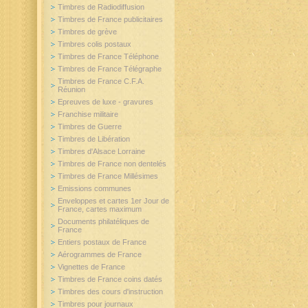
Timbres de Radiodiffusion
Timbres de France publicitaires
Timbres de grève
Timbres colis postaux
Timbres de France Téléphone
Timbres de France Télégraphe
Timbres de France C.F.A.
Réunion
Epreuves de luxe - gravures
Franchise militaire
Timbres de Guerre
Timbres de Libération
Timbres d'Alsace Lorraine
Timbres de France non dentelés
Timbres de France Millésimes
Emissions communes
Enveloppes et cartes 1er Jour de
France, cartes maximum
Documents philatéliques de
France
Entiers postaux de France
Aérogrammes de France
Vignettes de France
Timbres de France coins datés
Timbres des cours d'instruction
Timbres pour journaux