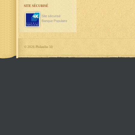
SITE SÉCURISÉ
Site sécurisé
Banque Populaire
©
2026 Philatélie 50