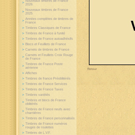
Nouveaux timbres de France
2026
Nouveaux timbres de France
2025
Années complètes de timbres de
France
Timbres Classiques de France
Timbres de France à l'unité
Timbres de France autoadhésifs
Blocs et Feuillets de France
Carnets de timbres de France
Carnets et Feuillets Croix Rouge
de France
Timbres de France Poste
aérienne
Retour
Affiches
Timbres de france Préoblitérés
Timbres de France Services
Timbres de France Taxes
Timbres variétés
Timbres et blocs de France
oblitérés
Timbres de France neufs avec
charnières
Timbres de France personnalisés
Timbres de France numéros
rouges de roulettes
Timbres de L.V.F.