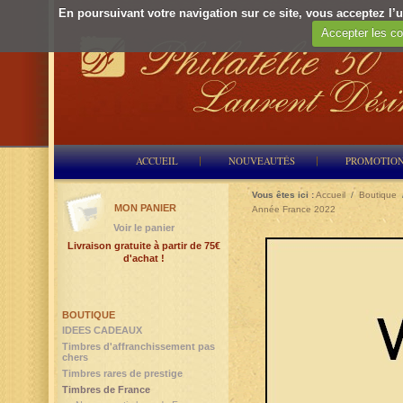
En poursuivant votre navigation sur ce site, vous acceptez l’ut
Accepter les co
ACCUEIL
NOUVEAUTÉS
PROMOTIO
Vous êtes ici :
Accueil
/
Boutique
MON PANIER
Année France 2022
Voir le panier
Livraison gratuite à partir de 75€
d'achat !
BOUTIQUE
IDEES CADEAUX
Timbres d'affranchissement pas
chers
Timbres rares de prestige
Timbres de France