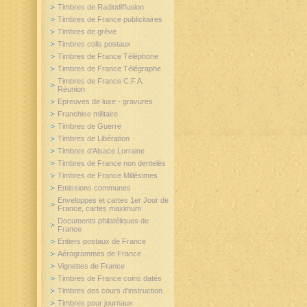
Timbres de Radiodiffusion
Timbres de France publicitaires
Timbres de grève
Timbres colis postaux
Timbres de France Téléphone
Timbres de France Télégraphe
Timbres de France C.F.A.
Réunion
Epreuves de luxe - gravures
Franchise militaire
Timbres de Guerre
Timbres de Libération
Timbres d'Alsace Lorraine
Timbres de France non dentelés
Timbres de France Millésimes
Emissions communes
Enveloppes et cartes 1er Jour de
France, cartes maximum
Documents philatéliques de
France
Entiers postaux de France
Aérogrammes de France
Vignettes de France
Timbres de France coins datés
Timbres des cours d'instruction
Timbres pour journaux