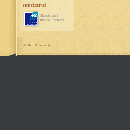
SITE SÉCURISÉ
Site sécurisé
Banque Populaire
©
2026 Philatélie 50