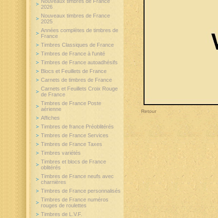
Nouveaux timbres de France
2026
Nouveaux timbres de France
2025
Années complètes de timbres de
France
Timbres Classiques de France
Timbres de France à l'unité
Timbres de France autoadhésifs
Blocs et Feuillets de France
Carnets de timbres de France
Carnets et Feuillets Croix Rouge
de France
Timbres de France Poste
aérienne
Retour
Affiches
Timbres de france Préoblitérés
Timbres de France Services
Timbres de France Taxes
Timbres variétés
Timbres et blocs de France
oblitérés
Timbres de France neufs avec
charnières
Timbres de France personnalisés
Timbres de France numéros
rouges de roulettes
Timbres de L.V.F.