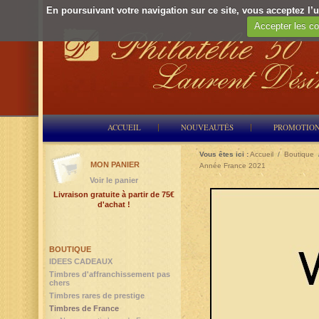
En poursuivant votre navigation sur ce site, vous acceptez l’ut
Accepter les co
ACCUEIL
NOUVEAUTÉS
PROMOTIO
Vous êtes ici :
Accueil
/
Boutique
MON PANIER
Année France 2021
Voir le panier
Livraison gratuite à partir de 75€
d'achat !
BOUTIQUE
IDEES CADEAUX
Timbres d'affranchissement pas
chers
Timbres rares de prestige
Timbres de France