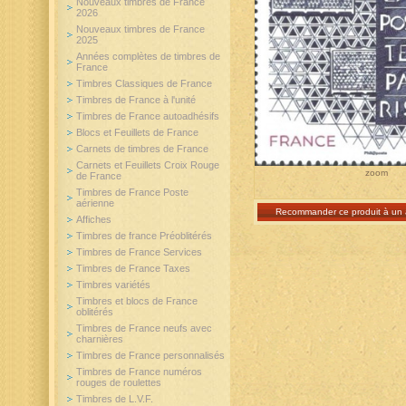
Nouveaux timbres de France
2026
Nouveaux timbres de France
2025
Années complètes de timbres de
France
Timbres Classiques de France
Timbres de France à l'unité
Timbres de France autoadhésifs
Blocs et Feuillets de France
Carnets de timbres de France
Carnets et Feuillets Croix Rouge
zoom
de France
Timbres de France Poste
aérienne
Recommander ce produit à un 
Affiches
Timbres de france Préoblitérés
Timbres de France Services
Timbres de France Taxes
Timbres variétés
Timbres et blocs de France
oblitérés
Timbres de France neufs avec
charnières
Timbres de France personnalisés
Timbres de France numéros
rouges de roulettes
Timbres de L.V.F.