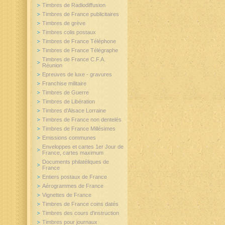
Timbres de Radiodiffusion
Timbres de France publicitaires
Timbres de grève
Timbres colis postaux
Timbres de France Téléphone
Timbres de France Télégraphe
Timbres de France C.F.A.
Réunion
Epreuves de luxe - gravures
Franchise militaire
Timbres de Guerre
Timbres de Libération
Timbres d'Alsace Lorraine
Timbres de France non dentelés
Timbres de France Millésimes
Emissions communes
Enveloppes et cartes 1er Jour de
France, cartes maximum
Documents philatéliques de
France
Entiers postaux de France
Aérogrammes de France
Vignettes de France
Timbres de France coins datés
Timbres des cours d'instruction
Timbres pour journaux