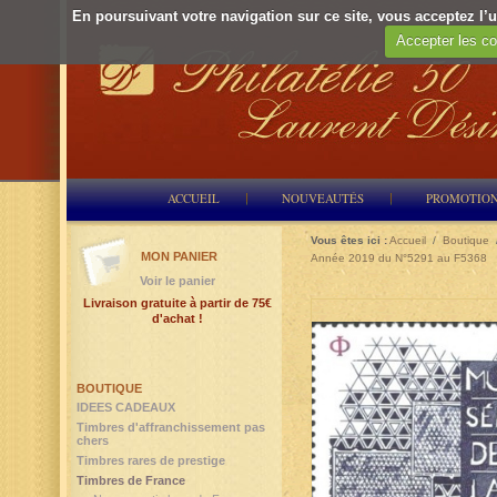
En poursuivant votre navigation sur ce site, vous acceptez l’ut
Accepter les co
ACCUEIL
NOUVEAUTÉS
PROMOTIO
Vous êtes ici :
Accueil
/
Boutique
MON PANIER
Année 2019 du N°5291 au F5368
Voir le panier
Livraison gratuite à partir de 75€
d'achat !
BOUTIQUE
IDEES CADEAUX
Timbres d'affranchissement pas
chers
Timbres rares de prestige
Timbres de France