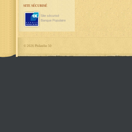
SITE SÉCURISÉ
Site sécurisé
Banque Populaire
©
2026 Philatélie 50