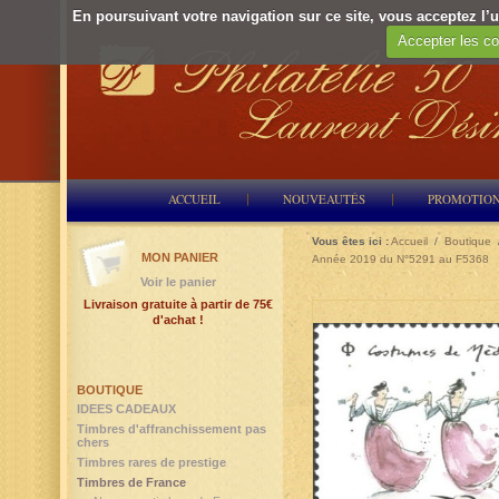
En poursuivant votre navigation sur ce site, vous acceptez l’ut
Accepter les co
ACCUEIL
NOUVEAUTÉS
PROMOTIO
Vous êtes ici :
Accueil
/
Boutique
MON PANIER
Année 2019 du N°5291 au F5368
Voir le panier
Livraison gratuite à partir de 75€
d'achat !
BOUTIQUE
IDEES CADEAUX
Timbres d'affranchissement pas
chers
Timbres rares de prestige
Timbres de France