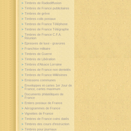
Timbres de Radiodiffusion
Timbres de France publicitaires
Timbres de grève
Timbres colis postaux
Timbres de France Téléphone
Timbres de France Télégraphe
Timbres de France C.F.A.
Réunion
Epreuves de luxe - gravures
Franchise militaire
Timbres de Guerre
Timbres de Libération
Timbres d'Alsace Lorraine
Timbres de France non dentelés
Timbres de France Millésimes
Emissions communes
Enveloppes et cartes 1er Jour de
France, cartes maximum
Documents philatéliques de
France
Entiers postaux de France
Aérogrammes de France
Vignettes de France
Timbres de France coins datés
Timbres des cours d'instruction
Timbres pour journaux