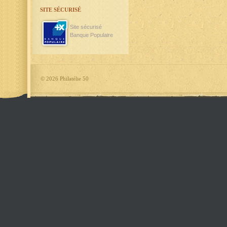
SITE SÉCURISÉ
Site sécurisé
Banque Populaire
©
2026 Philatélie 50