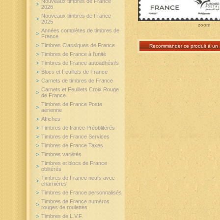
Nouveaux timbres de France
2026
Nouveaux timbres de France
2025
zoom
Années complètes de timbres de
France
Timbres Classiques de France
Recommander ce produit à un 
Timbres de France à l'unité
Timbres de France autoadhésifs
Blocs et Feuillets de France
Carnets de timbres de France
Carnets et Feuillets Croix Rouge
de France
Timbres de France Poste
aérienne
Affiches
Timbres de france Préoblitérés
Timbres de France Services
Timbres de France Taxes
Timbres variétés
Timbres et blocs de France
oblitérés
Timbres de France neufs avec
charnières
Timbres de France personnalisés
Timbres de France numéros
rouges de roulettes
Timbres de L.V.F.