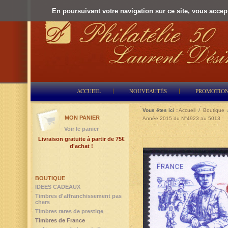
En poursuivant votre navigation sur ce site, vous accepte
ACCUEIL
NOUVEAUTÉS
PROMOTIO
Vous êtes ici :
Accueil
/
Boutique
MON PANIER
Année 2015 du N°4923 au 5013
Voir le panier
Livraison gratuite à partir de 75€
d'achat !
BOUTIQUE
IDEES CADEAUX
Timbres d'affranchissement pas
chers
Timbres rares de prestige
Timbres de France