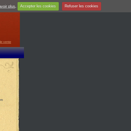
voir plus
.
Accepter les cookies
Refuser les cookies
guage
▼
de vente
en