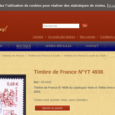
z l’utilisation de cookies pour réaliser des statistiques de visites.
En sa
Select Lan
J'achète
Je vends des timbres
Mon compte
Conditions 
|
|
|
NS
BOUTIQUE
OFFRES SPÉCIALES
CONTACT
/
Timbres de France
/
Timbres de France à l'unité
/
Timbres de France à partir de 2000
/
Timbre de France N°YT 4936
Ref :
RF4936
Timbre de France N° 4936 du catalogue Yvert et Tellier émis 
2015.
Timbre neuf, premier choix, sans charnière.
Ajouter au panier