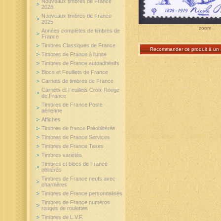
Nouveaux timbres de France
2026
Nouveaux timbres de France
2025
zoom
Années complètes de timbres de
France
Timbres Classiques de France
Recommander ce produit à un 
Timbres de France à l'unité
Timbres de France autoadhésifs
Blocs et Feuillets de France
Carnets de timbres de France
Carnets et Feuillets Croix Rouge
de France
Timbres de France Poste
aérienne
Affiches
Timbres de france Préoblitérés
Timbres de France Services
Timbres de France Taxes
Timbres variétés
Timbres et blocs de France
oblitérés
Timbres de France neufs avec
charnières
Timbres de France personnalisés
Timbres de France numéros
rouges de roulettes
Timbres de L.V.F.