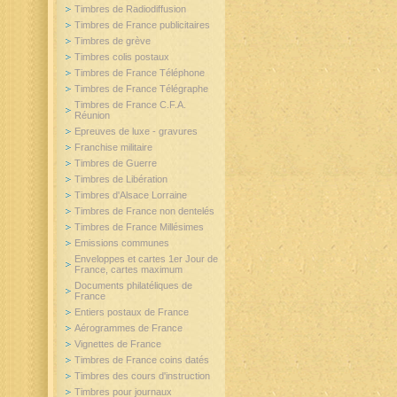
Timbres de Radiodiffusion
Timbres de France publicitaires
Timbres de grève
Timbres colis postaux
Timbres de France Téléphone
Timbres de France Télégraphe
Timbres de France C.F.A.
Réunion
Epreuves de luxe - gravures
Franchise militaire
Timbres de Guerre
Timbres de Libération
Timbres d'Alsace Lorraine
Timbres de France non dentelés
Timbres de France Millésimes
Emissions communes
Enveloppes et cartes 1er Jour de
France, cartes maximum
Documents philatéliques de
France
Entiers postaux de France
Aérogrammes de France
Vignettes de France
Timbres de France coins datés
Timbres des cours d'instruction
Timbres pour journaux