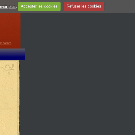
voir plus
.
Accepter les cookies
Refuser les cookies
guage
▼
de vente