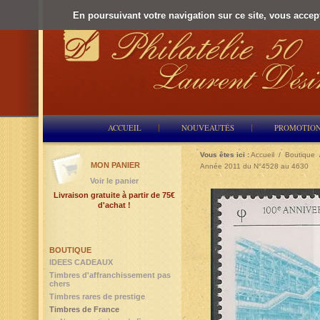
En poursuivant votre navigation sur ce site, vous accepte
ACCUEIL
NOUVEAUTÉS
PROMOTIO
Vous êtes ici :
Accueil
/
Boutique
MON PANIER
Année 2011 du N°4528 au 4630
Voir le panier
Livraison gratuite à partir de 75€
d'achat !
BOUTIQUE
IDEES CADEAUX
Timbres d'affranchissement pas
chers
Timbres rares de prestige
Timbres de France