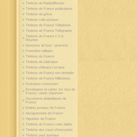
Timbres de Radiodiffusion
Timbres de France publicitaires
Timbres de grève
Timbres colis postaux
Timbres de France Téléphone
Timbres de France Télégraphe
Timbres de France C.F.A.
Réunion
Epreuves de luxe - gravures
Franchise militaire
Timbres de Guerre
Timbres de Libération
Timbres d'Alsace Lorraine
Timbres de France non dentelés
Timbres de France Millésimes
Emissions communes
Enveloppes et cartes 1er Jour de
France, cartes maximum
Documents philatéliques de
France
Entiers postaux de France
Aérogrammes de France
Vignettes de France
Timbres de France coins datés
Timbres des cours d'instruction
Timbres pour journaux