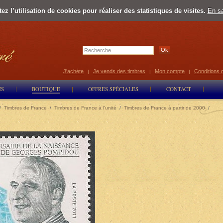
z l’utilisation de cookies pour réaliser des statistiques de visites.
En sa
Select Lan
J'achète
Je vends des timbres
Mon compte
Conditions 
|
|
|
NS
BOUTIQUE
OFFRES SPÉCIALES
CONTACT
/
Timbres de France
/
Timbres de France à l'unité
/
Timbres de France à partir de 2000
/