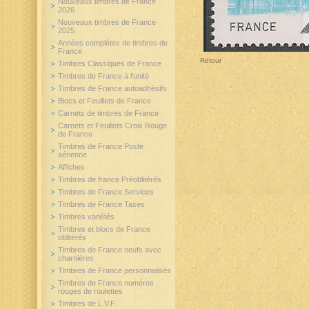
Nouveaux timbres de France
2026
Nouveaux timbres de France
2025
Années complètes de timbres de
France
Retour
Timbres Classiques de France
Timbres de France à l'unité
Timbres de France autoadhésifs
Blocs et Feuillets de France
Carnets de timbres de France
Carnets et Feuillets Croix Rouge
de France
Timbres de France Poste
aérienne
Affiches
Timbres de france Préoblitérés
Timbres de France Services
Timbres de France Taxes
Timbres variétés
Timbres et blocs de France
oblitérés
Timbres de France neufs avec
charnières
Timbres de France personnalisés
Timbres de France numéros
rouges de roulettes
Timbres de L.V.F.