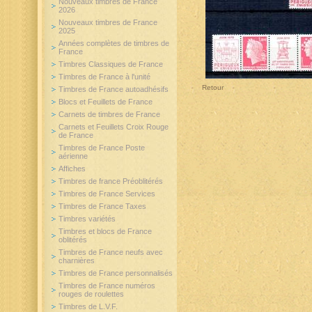
Nouveaux timbres de France
2026
Nouveaux timbres de France
2025
Années complètes de timbres de
France
Timbres Classiques de France
Timbres de France à l'unité
Retour
Timbres de France autoadhésifs
Blocs et Feuillets de France
Carnets de timbres de France
Carnets et Feuillets Croix Rouge
de France
Timbres de France Poste
aérienne
Affiches
Timbres de france Préoblitérés
Timbres de France Services
Timbres de France Taxes
Timbres variétés
Timbres et blocs de France
oblitérés
Timbres de France neufs avec
charnières
Timbres de France personnalisés
Timbres de France numéros
rouges de roulettes
Timbres de L.V.F.