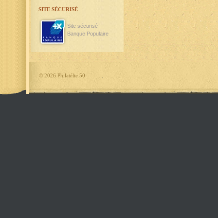
SITE SÉCURISÉ
Site sécurisé
Banque Populaire
©
2026 Philatélie 50