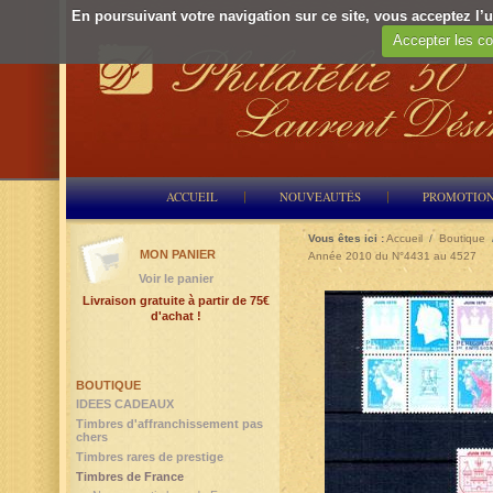
En poursuivant votre navigation sur ce site, vous acceptez l’ut
Accepter les co
ACCUEIL
NOUVEAUTÉS
PROMOTIO
Vous êtes ici :
Accueil
/
Boutique
MON PANIER
Année 2010 du N°4431 au 4527
Voir le panier
Livraison gratuite à partir de 75€
d'achat !
BOUTIQUE
IDEES CADEAUX
Timbres d'affranchissement pas
chers
Timbres rares de prestige
Timbres de France