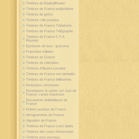
Timbres de Radiodiffusion
Timbres de France publicitaires
Timbres de grève
Timbres colis postaux
Timbres de France Téléphone
Timbres de France Télégraphe
Timbres de France C.F.A.
Réunion
Epreuves de luxe - gravures
Franchise militaire
Timbres de Guerre
Timbres de Libération
Timbres d'Alsace Lorraine
Timbres de France non dentelés
Timbres de France Millésimes
Emissions communes
Enveloppes et cartes 1er Jour de
France, cartes maximum
Documents philatéliques de
France
Entiers postaux de France
Aérogrammes de France
Vignettes de France
Timbres de France coins datés
Timbres des cours d'instruction
Timbres pour journaux