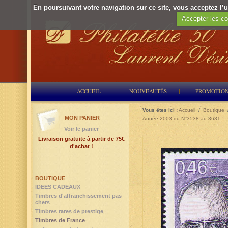
En poursuivant votre navigation sur ce site, vous acceptez l’ut
Accepter les co
ACCUEIL
NOUVEAUTÉS
PROMOTIO
Vous êtes ici :
Accueil
/
Boutique
MON PANIER
Année 2003 du N°3538 au 3631
Voir le panier
Livraison gratuite à partir de 75€
d'achat !
BOUTIQUE
IDEES CADEAUX
Timbres d'affranchissement pas
chers
Timbres rares de prestige
Timbres de France