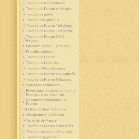
Timbres de Radiodiffusion
Timbres de France publicitaires
Timbres de grève
Timbres colis postaux
Timbres de France Téléphone
Timbres de France Télégraphe
Timbres de France C.F.A.
Réunion
Epreuves de luxe - gravures
Franchise militaire
Timbres de Guerre
Timbres de Libération
Timbres d'Alsace Lorraine
Timbres de France non dentelés
Timbres de France Millésimes
Emissions communes
Enveloppes et cartes 1er Jour de
France, cartes maximum
Documents philatéliques de
France
Entiers postaux de France
Aérogrammes de France
Vignettes de France
Timbres de France coins datés
Timbres des cours d'instruction
Timbres pour journaux