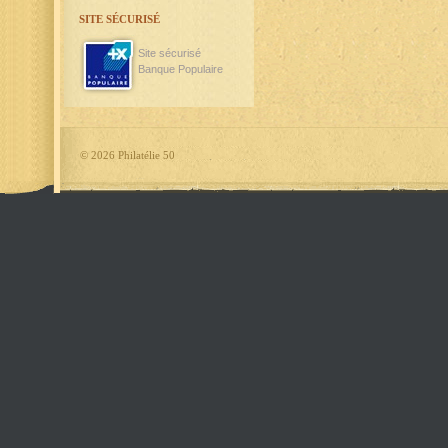
SITE SÉCURISÉ
Site sécurisé
Banque Populaire
©
2026 Philatélie 50