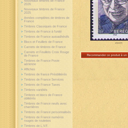
Nouveaux timbres de France
2026
Nouveaux timbres de France
2025
Années complètes de timbres de
France
Timbres Classiques de France
Timbres de France à l'unité
Timbres de France autoadhésifs
Blocs et Feuillets de France
zoom
Carnets de timbres de France
Carnets et Feuillets Croix Rouge
Recommander ce produit à un 
de France
Timbres de France Poste
aérienne
Affiches
Timbres de france Préoblitérés
Timbres de France Services
Timbres de France Taxes
Timbres variétés
Timbres et blocs de France
oblitérés
Timbres de France neufs avec
charnières
Timbres de France personnalisés
Timbres de France numéros
rouges de roulettes
Timbres de L.V.F.