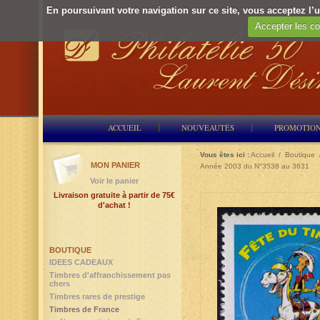
En poursuivant votre navigation sur ce site, vous acceptez l’ut
Accepter les co
ACCUEIL
NOUVEAUTÉS
PROMOTIO
Vous êtes ici :
Accueil
/
Boutique
MON PANIER
Année 2003 du N°3538 au 3631
Voir le panier
Livraison gratuite à partir de 75€
d'achat !
BOUTIQUE
IDEES CADEAUX
Timbres d'affranchissement pas
chers
Timbres rares de prestige
Timbres de France