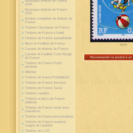
Nouveaux timbres de France
2026
Nouveaux timbres de France
2025
Années complètes de timbres de
France
Timbres Classiques de France
Timbres de France à l'unité
Timbres de France autoadhésifs
Blocs et Feuillets de France
zoom
Carnets de timbres de France
Carnets et Feuillets Croix Rouge
Recommander ce produit à un 
de France
Timbres de France Poste
aérienne
Affiches
Timbres de france Préoblitérés
Timbres de France Services
Timbres de France Taxes
Timbres variétés
Timbres et blocs de France
oblitérés
Timbres de France neufs avec
charnières
Timbres de France personnalisés
Timbres de France numéros
rouges de roulettes
Timbres de L.V.F.