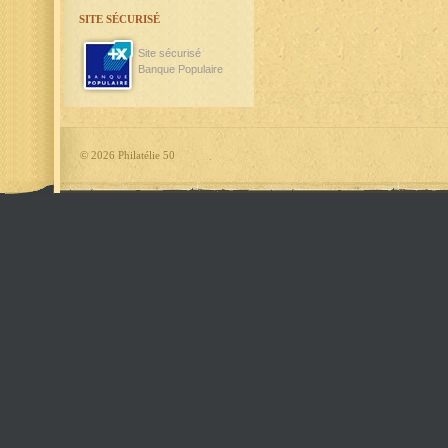
SITE SÉCURISÉ
Site sécurisé
Banque Populaire
©
2026 Philatélie 50