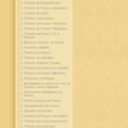
Timbres de Radiodiffusion
Timbres de France publicitaires
Timbres de grève
Timbres colis postaux
Timbres de France Téléphone
Timbres de France Télégraphe
Timbres de France C.F.A.
Réunion
Epreuves de luxe - gravures
Franchise militaire
Timbres de Guerre
Timbres de Libération
Timbres d'Alsace Lorraine
Timbres de France non dentelés
Timbres de France Millésimes
Emissions communes
Enveloppes et cartes 1er Jour de
France, cartes maximum
Documents philatéliques de
France
Entiers postaux de France
Aérogrammes de France
Vignettes de France
Timbres de France coins datés
Timbres des cours d'instruction
Timbres pour journaux