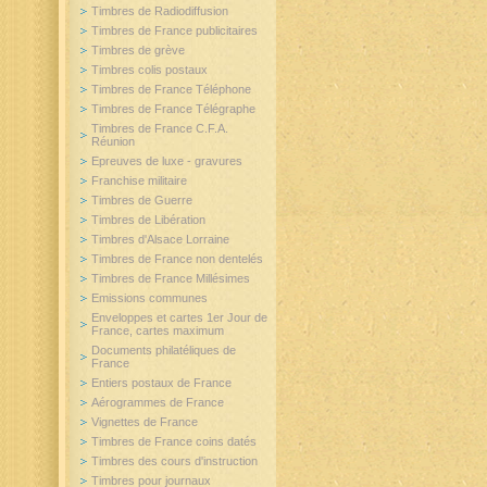
Timbres de Radiodiffusion
Timbres de France publicitaires
Timbres de grève
Timbres colis postaux
Timbres de France Téléphone
Timbres de France Télégraphe
Timbres de France C.F.A.
Réunion
Epreuves de luxe - gravures
Franchise militaire
Timbres de Guerre
Timbres de Libération
Timbres d'Alsace Lorraine
Timbres de France non dentelés
Timbres de France Millésimes
Emissions communes
Enveloppes et cartes 1er Jour de
France, cartes maximum
Documents philatéliques de
France
Entiers postaux de France
Aérogrammes de France
Vignettes de France
Timbres de France coins datés
Timbres des cours d'instruction
Timbres pour journaux