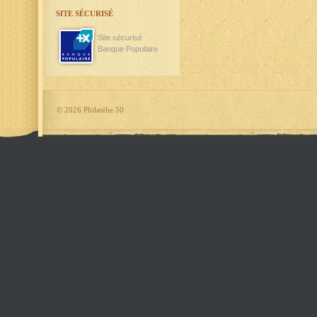
SITE SÉCURISÉ
Site sécurisé
Banque Populaire
©
2026 Philatélie 50