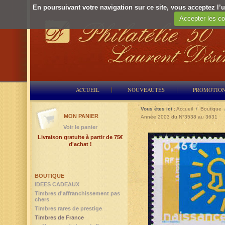
En poursuivant votre navigation sur ce site, vous acceptez l’ut
Accepter les co
ACCUEIL
NOUVEAUTÉS
PROMOTIO
Vous êtes ici :
Accueil
/
Boutique
MON PANIER
Année 2003 du N°3538 au 3631
Voir le panier
Livraison gratuite à partir de 75€
d'achat !
BOUTIQUE
IDEES CADEAUX
Timbres d'affranchissement pas
chers
Timbres rares de prestige
Timbres de France