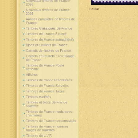
Nouveaux timbres de France
2026
Retour
Nouveaux timbres de France
2025
Années complètes de timbres de
France
Timbres Classiques de France
Timbres de France à l'unité
Timbres de France autoadhésifs
Blocs et Feuillets de France
Carnets de timbres de France
Carnets et Feuillets Croix Rouge
de France
Timbres de France Poste
aérienne
Affiches
Timbres de france Préoblitérés
Timbres de France Services
Timbres de France Taxes
Timbres variétés
Timbres et blocs de France
oblitérés
Timbres de France neufs avec
charnières
Timbres de France personnalisés
Timbres de France numéros
rouges de roulettes
Timbres de L.V.F.