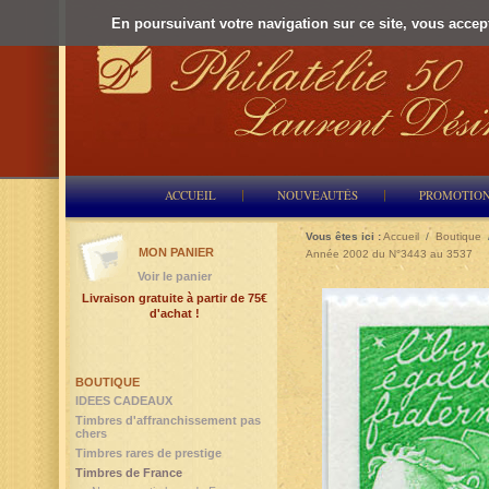
En poursuivant votre navigation sur ce site, vous accepte
ACCUEIL
NOUVEAUTÉS
PROMOTIO
Vous êtes ici :
Accueil
/
Boutique
MON PANIER
Année 2002 du N°3443 au 3537
Voir le panier
Livraison gratuite à partir de 75€
d'achat !
BOUTIQUE
IDEES CADEAUX
Timbres d'affranchissement pas
chers
Timbres rares de prestige
Timbres de France