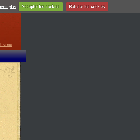
voir plus
.
Accepter les cookies
Refuser les cookies
guage
▼
de vente