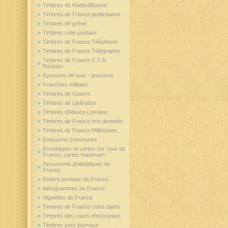
Timbres de Radiodiffusion
Timbres de France publicitaires
Timbres de grève
Timbres colis postaux
Timbres de France Téléphone
Timbres de France Télégraphe
Timbres de France C.F.A.
Réunion
Epreuves de luxe - gravures
Franchise militaire
Timbres de Guerre
Timbres de Libération
Timbres d'Alsace Lorraine
Timbres de France non dentelés
Timbres de France Millésimes
Emissions communes
Enveloppes et cartes 1er Jour de
France, cartes maximum
Documents philatéliques de
France
Entiers postaux de France
Aérogrammes de France
Vignettes de France
Timbres de France coins datés
Timbres des cours d'instruction
Timbres pour journaux