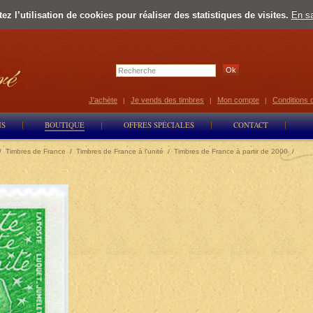
z l’utilisation de cookies pour réaliser des statistiques de visites.
En sa
Select Lan
J'achète
Je vends des timbres
Mon compte
Conditions 
|
|
|
NS
BOUTIQUE
OFFRES SPÉCIALES
CONTACT
/
Timbres de France
/
Timbres de France à l'unité
/
Timbres de France à partir de 2000
/