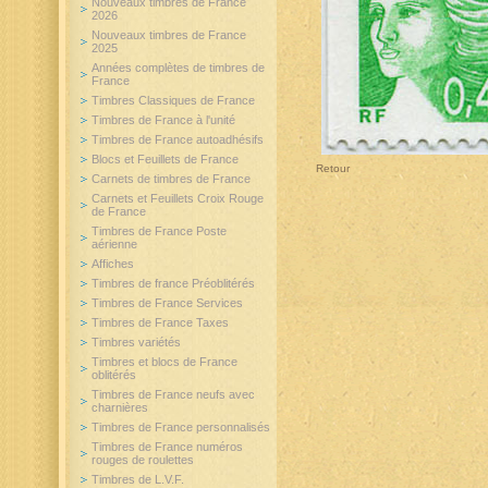
Nouveaux timbres de France
2026
Nouveaux timbres de France
2025
Années complètes de timbres de
France
Timbres Classiques de France
Timbres de France à l'unité
Timbres de France autoadhésifs
Blocs et Feuillets de France
Retour
Carnets de timbres de France
Carnets et Feuillets Croix Rouge
de France
Timbres de France Poste
aérienne
Affiches
Timbres de france Préoblitérés
Timbres de France Services
Timbres de France Taxes
Timbres variétés
Timbres et blocs de France
oblitérés
Timbres de France neufs avec
charnières
Timbres de France personnalisés
Timbres de France numéros
rouges de roulettes
Timbres de L.V.F.