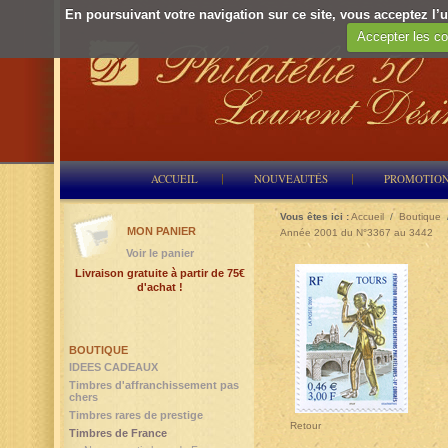
En poursuivant votre navigation sur ce site, vous acceptez l’ut
Accepter les co
ACCUEIL
NOUVEAUTÉS
PROMOTIO
Vous êtes ici :
Accueil
/
Boutique
MON PANIER
Année 2001 du N°3367 au 3442
Voir le panier
Livraison gratuite à partir de 75€
d'achat !
BOUTIQUE
IDEES CADEAUX
Timbres d'affranchissement pas
chers
Timbres rares de prestige
Retour
Timbres de France