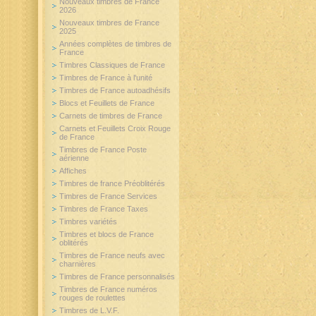
Nouveaux timbres de France
2026
Nouveaux timbres de France
2025
Années complètes de timbres de
France
Timbres Classiques de France
Timbres de France à l'unité
Timbres de France autoadhésifs
Blocs et Feuillets de France
Carnets de timbres de France
Carnets et Feuillets Croix Rouge
de France
Timbres de France Poste
aérienne
Affiches
Timbres de france Préoblitérés
Timbres de France Services
Timbres de France Taxes
Timbres variétés
Timbres et blocs de France
oblitérés
Timbres de France neufs avec
charnières
Timbres de France personnalisés
Timbres de France numéros
rouges de roulettes
Timbres de L.V.F.