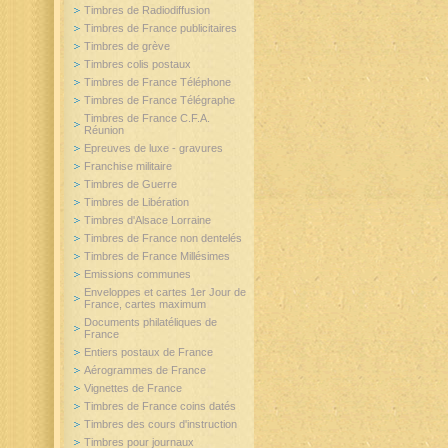
Timbres de Radiodiffusion
Timbres de France publicitaires
Timbres de grève
Timbres colis postaux
Timbres de France Téléphone
Timbres de France Télégraphe
Timbres de France C.F.A.
Réunion
Epreuves de luxe - gravures
Franchise militaire
Timbres de Guerre
Timbres de Libération
Timbres d'Alsace Lorraine
Timbres de France non dentelés
Timbres de France Millésimes
Emissions communes
Enveloppes et cartes 1er Jour de
France, cartes maximum
Documents philatéliques de
France
Entiers postaux de France
Aérogrammes de France
Vignettes de France
Timbres de France coins datés
Timbres des cours d'instruction
Timbres pour journaux