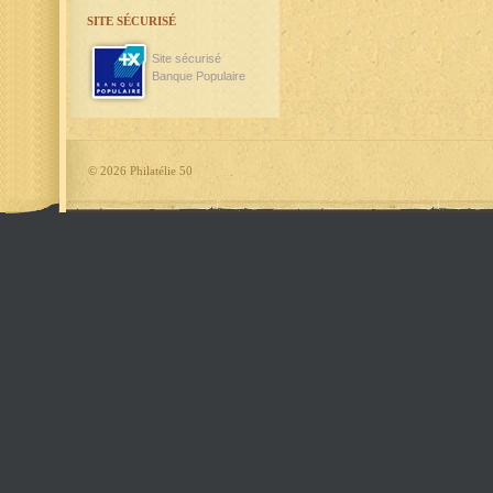
SITE SÉCURISÉ
Site sécurisé
Banque Populaire
©
2026 Philatélie 50