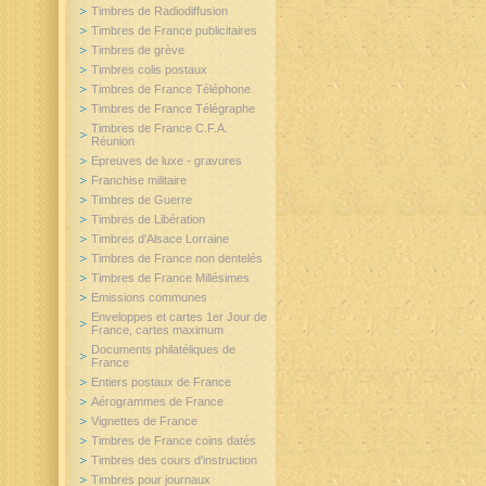
Timbres de Radiodiffusion
Timbres de France publicitaires
Timbres de grève
Timbres colis postaux
Timbres de France Téléphone
Timbres de France Télégraphe
Timbres de France C.F.A.
Réunion
Epreuves de luxe - gravures
Franchise militaire
Timbres de Guerre
Timbres de Libération
Timbres d'Alsace Lorraine
Timbres de France non dentelés
Timbres de France Millésimes
Emissions communes
Enveloppes et cartes 1er Jour de
France, cartes maximum
Documents philatéliques de
France
Entiers postaux de France
Aérogrammes de France
Vignettes de France
Timbres de France coins datés
Timbres des cours d'instruction
Timbres pour journaux