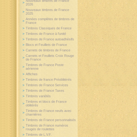
Nouveaux timbres de France
2026
Nouveaux timbres de France
2025
Années complètes de timbres de
France
Timbres Classiques de France
Timbres de France à l'unité
Timbres de France autoadhésifs
Blocs et Feuillets de France
Carnets de timbres de France
Carnets et Feuillets Croix Rouge
de France
Timbres de France Poste
aérienne
Affiches
Timbres de france Préoblitérés
Timbres de France Services
Timbres de France Taxes
Timbres variétés
Timbres et blocs de France
oblitérés
Timbres de France neufs avec
charnières
Timbres de France personnalisés
Timbres de France numéros
rouges de roulettes
Timbres de L.V.F.