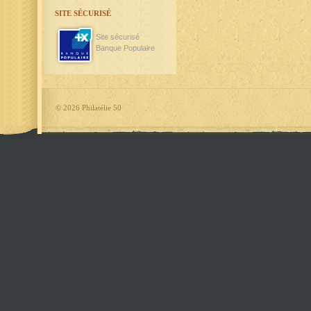
SITE SÉCURISÉ
Site sécurisé
Banque Populaire
©
2026 Philatélie 50