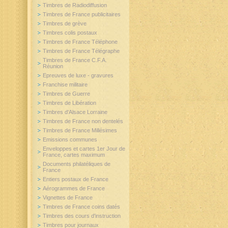
Timbres de Radiodiffusion
Timbres de France publicitaires
Timbres de grève
Timbres colis postaux
Timbres de France Téléphone
Timbres de France Télégraphe
Timbres de France C.F.A.
Réunion
Epreuves de luxe - gravures
Franchise militaire
Timbres de Guerre
Timbres de Libération
Timbres d'Alsace Lorraine
Timbres de France non dentelés
Timbres de France Millésimes
Emissions communes
Enveloppes et cartes 1er Jour de
France, cartes maximum
Documents philatéliques de
France
Entiers postaux de France
Aérogrammes de France
Vignettes de France
Timbres de France coins datés
Timbres des cours d'instruction
Timbres pour journaux