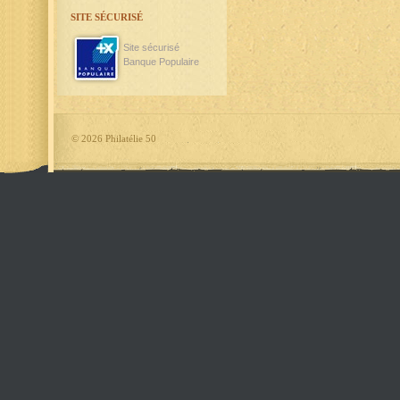
SITE SÉCURISÉ
Site sécurisé
Banque Populaire
©
2026 Philatélie 50