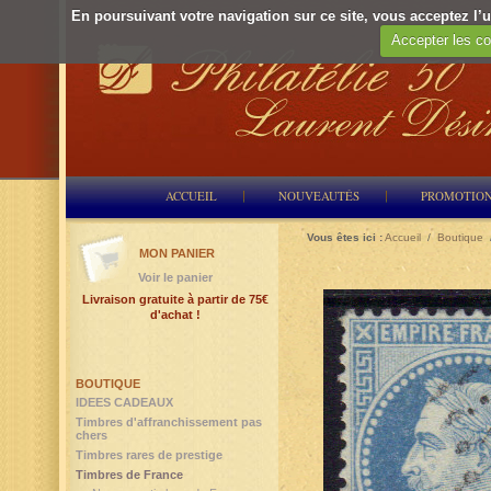
En poursuivant votre navigation sur ce site, vous acceptez l’ut
Accepter les co
ACCUEIL
NOUVEAUTÉS
PROMOTIO
Vous êtes ici :
Accueil
/
Boutique
MON PANIER
Voir le panier
Livraison gratuite à partir de 75€
d'achat !
BOUTIQUE
IDEES CADEAUX
Timbres d'affranchissement pas
chers
Timbres rares de prestige
Timbres de France