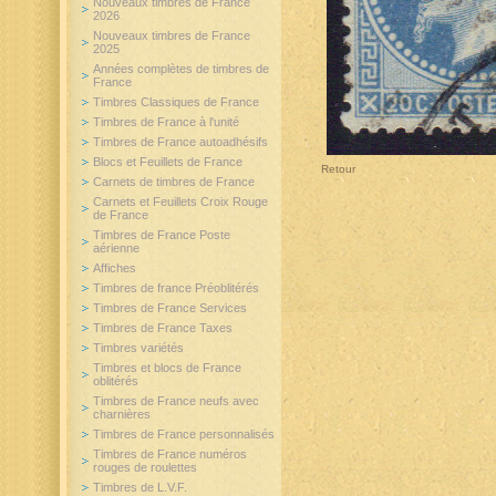
Nouveaux timbres de France
2026
Nouveaux timbres de France
2025
Années complètes de timbres de
France
Timbres Classiques de France
Timbres de France à l'unité
Timbres de France autoadhésifs
Blocs et Feuillets de France
Retour
Carnets de timbres de France
Carnets et Feuillets Croix Rouge
de France
Timbres de France Poste
aérienne
Affiches
Timbres de france Préoblitérés
Timbres de France Services
Timbres de France Taxes
Timbres variétés
Timbres et blocs de France
oblitérés
Timbres de France neufs avec
charnières
Timbres de France personnalisés
Timbres de France numéros
rouges de roulettes
Timbres de L.V.F.