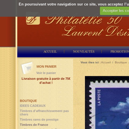
En poursuivant votre navigation sur ce site, vous acceptez l’ut
Accepter les co
ACCUEIL
NOUVEAUTÉS
PROMOTIO
Vous êtes ici :
Accueil
/
Boutique
MON PANIER
Voir le panier
Livraison gratuite à partir de 75€
d'achat !
BOUTIQUE
IDEES CADEAUX
Timbres d'affranchissement pas
chers
Timbres rares de prestige
Timbres de France