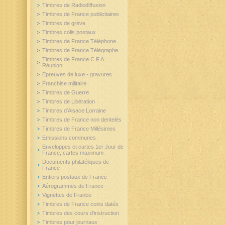
Timbres de Radiodiffusion
Timbres de France publicitaires
Timbres de grève
Timbres colis postaux
Timbres de France Téléphone
Timbres de France Télégraphe
Timbres de France C.F.A.
Réunion
Epreuves de luxe - gravures
Franchise militaire
Timbres de Guerre
Timbres de Libération
Timbres d'Alsace Lorraine
Timbres de France non dentelés
Timbres de France Millésimes
Emissions communes
Enveloppes et cartes 1er Jour de
France, cartes maximum
Documents philatéliques de
France
Entiers postaux de France
Aérogrammes de France
Vignettes de France
Timbres de France coins datés
Timbres des cours d'instruction
Timbres pour journaux