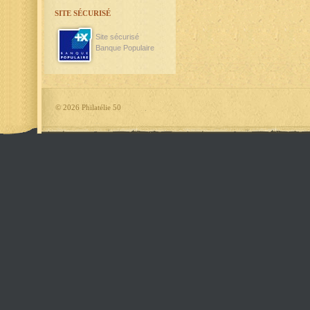
SITE SÉCURISÉ
Site sécurisé
Banque Populaire
©
2026 Philatélie 50