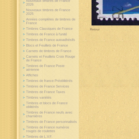
Nouveaux timbres de France
2026
Nouveaux timbres de France
2025
Années complètes de timbres de
France
Timbres Classiques de France
Retour
Timbres de France à l'unité
Timbres de France autoadhésifs
Blocs et Feuillets de France
Carnets de timbres de France
Carnets et Feuillets Croix Rouge
de France
Timbres de France Poste
aérienne
Affiches
Timbres de france Préoblitérés
Timbres de France Services
Timbres de France Taxes
Timbres variétés
Timbres et blocs de France
oblitérés
Timbres de France neufs avec
charnières
Timbres de France personnalisés
Timbres de France numéros
rouges de roulettes
Timbres de L.V.F.