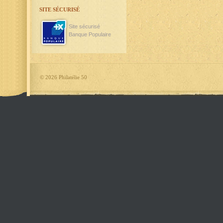
SITE SÉCURISÉ
Site sécurisé
Banque Populaire
©
2026 Philatélie 50