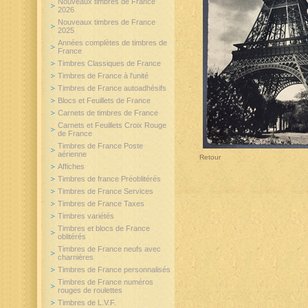
Nouveaux timbres de France
2026
Nouveaux timbres de France
2025
Années complètes de timbres de
France
Timbres Classiques de France
Timbres de France à l'unité
Timbres de France autoadhésifs
Blocs et Feuillets de France
Carnets de timbres de France
Carnets et Feuillets Croix Rouge
de France
Timbres de France Poste
aérienne
Retour
Affiches
Timbres de france Préoblitérés
Timbres de France Services
Timbres de France Taxes
Timbres variétés
Timbres et blocs de France
oblitérés
Timbres de France neufs avec
charnières
Timbres de France personnalisés
Timbres de France numéros
rouges de roulettes
Timbres de L.V.F.