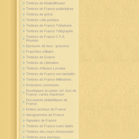
Timbres de Radiodiffusion
Timbres de France publicitaires
Timbres de grève
Timbres colis postaux
Timbres de France Téléphone
Timbres de France Télégraphe
Timbres de France C.F.A.
Réunion
Epreuves de luxe - gravures
Franchise militaire
Timbres de Guerre
Timbres de Libération
Timbres d'Alsace Lorraine
Timbres de France non dentelés
Timbres de France Millésimes
Emissions communes
Enveloppes et cartes 1er Jour de
France, cartes maximum
Documents philatéliques de
France
Entiers postaux de France
Aérogrammes de France
Vignettes de France
Timbres de France coins datés
Timbres des cours d'instruction
Timbres pour journaux