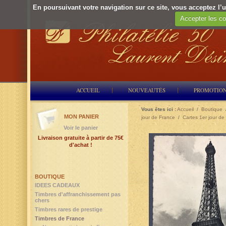
En poursuivant votre navigation sur ce site, vous acceptez l’ut
Accepter les co
ACCUEIL
NOUVEAUTÉS
PROMOTIO
Vous êtes ici :
Accueil
/
Boutique
MON PANIER
jour de France
/
Cartes 1er jour de 
Voir le panier
Livraison gratuite à partir de 75€
d'achat !
BOUTIQUE
IDEES CADEAUX
Timbres d'affranchissement pas
chers
Timbres rares de prestige
Timbres de France