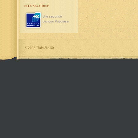
SITE SÉCURISÉ
Site sécurisé
Banque Populaire
©
2026 Philatélie 50