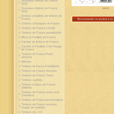
Nouveaux timbres de France
2026
zoom
Nouveaux timbres de France
2025
Années complètes de timbres de
France
Recommander ce produit à un 
Timbres Classiques de France
Timbres de France à l'unité
Timbres de France autoadhésifs
Blocs et Feuillets de France
Carnets de timbres de France
Carnets et Feuillets Croix Rouge
de France
Timbres de France Poste
aérienne
Affiches
Timbres de france Préoblitérés
Timbres de France Services
Timbres de France Taxes
Timbres variétés
Timbres et blocs de France
oblitérés
Timbres de France neufs avec
charnières
Timbres de France personnalisés
Timbres de France numéros
rouges de roulettes
Timbres de L.V.F.