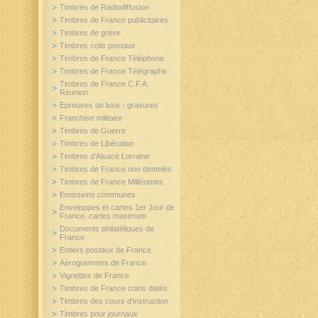
Timbres de Radiodiffusion
Timbres de France publicitaires
Timbres de grève
Timbres colis postaux
Timbres de France Téléphone
Timbres de France Télégraphe
Timbres de France C.F.A.
Réunion
Epreuves de luxe - gravures
Franchise militaire
Timbres de Guerre
Timbres de Libération
Timbres d'Alsace Lorraine
Timbres de France non dentelés
Timbres de France Millésimes
Emissions communes
Enveloppes et cartes 1er Jour de
France, cartes maximum
Documents philatéliques de
France
Entiers postaux de France
Aérogrammes de France
Vignettes de France
Timbres de France coins datés
Timbres des cours d'instruction
Timbres pour journaux