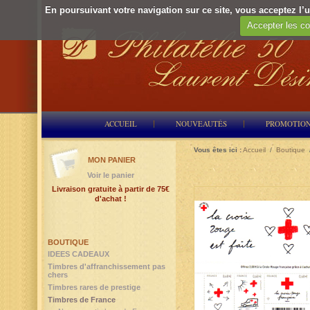
En poursuivant votre navigation sur ce site, vous acceptez l’ut
Accepter les co
ACCUEIL
NOUVEAUTÉS
PROMOTIO
Vous êtes ici :
Accueil
/
Boutique
MON PANIER
Voir le panier
Livraison gratuite à partir de 75€
d'achat !
BOUTIQUE
IDEES CADEAUX
Timbres d'affranchissement pas
chers
Timbres rares de prestige
Timbres de France