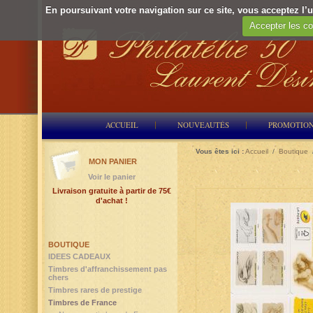
En poursuivant votre navigation sur ce site, vous acceptez l’ut
Accepter les co
ACCUEIL
NOUVEAUTÉS
PROMOTIO
Vous êtes ici :
Accueil
/
Boutique
MON PANIER
Voir le panier
Livraison gratuite à partir de 75€
d'achat !
BOUTIQUE
IDEES CADEAUX
Timbres d'affranchissement pas
chers
Timbres rares de prestige
Timbres de France