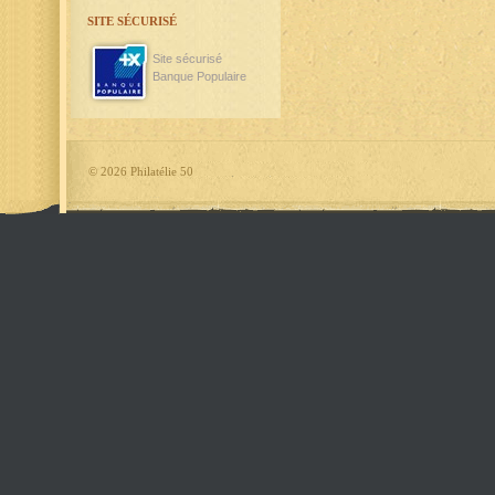
SITE SÉCURISÉ
Site sécurisé
Banque Populaire
©
2026 Philatélie 50