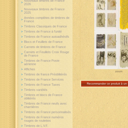
Nouveaux timbres de France
2026
Nouveaux timbres de France
2025
Années complètes de timbres de
France
Timbres Classiques de France
Timbres de France à l'unité
Timbres de France autoadhésifs
Blocs et Feuillets de France
Carnets de timbres de France
Carnets et Feuillets Croix Rouge
de France
Timbres de France Poste
aérienne
Affiches
zoom
Timbres de france Préoblitérés
Timbres de France Services
Recommander ce produit à un 
Timbres de France Taxes
Timbres variétés
Timbres et blocs de France
oblitérés
Timbres de France neufs avec
charnières
Timbres de France personnalisés
Timbres de France numéros
rouges de roulettes
Timbres de L.V.F.