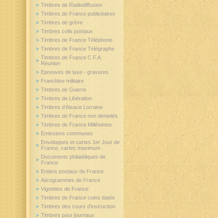
Timbres de Radiodiffusion
Timbres de France publicitaires
Timbres de grève
Timbres colis postaux
Timbres de France Téléphone
Timbres de France Télégraphe
Timbres de France C.F.A.
Réunion
Epreuves de luxe - gravures
Franchise militaire
Timbres de Guerre
Timbres de Libération
Timbres d'Alsace Lorraine
Timbres de France non dentelés
Timbres de France Millésimes
Emissions communes
Enveloppes et cartes 1er Jour de
France, cartes maximum
Documents philatéliques de
France
Entiers postaux de France
Aérogrammes de France
Vignettes de France
Timbres de France coins datés
Timbres des cours d'instruction
Timbres pour journaux