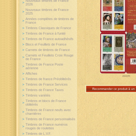
Nouveaux timbres de France
2026
Nouveaux timbres de France
2025
Années complètes de timbres de
France
Timbres Classiques de France
Timbres de France à l'unité
Timbres de France autoadhésifs
Blocs et Feuillets de France
Carnets de timbres de France
Carnets et Feuillets Croix Rouge
de France
Timbres de France Poste
aérienne
Affiches
zoom
Timbres de france Préoblitérés
Timbres de France Services
Recommander ce produit à un 
Timbres de France Taxes
Timbres variétés
Timbres et blocs de France
oblitérés
Timbres de France neufs avec
charnières
Timbres de France personnalisés
Timbres de France numéros
rouges de roulettes
Timbres de L.V.F.