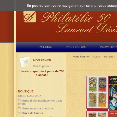
En poursuivant votre navigation sur ce site, vous accepte
ACCUEIL
NOUVEAUTÉS
PROMOTIO
Vous êtes ici :
Accueil
/
Boutique
MON PANIER
Voir le panier
Livraison gratuite à partir de 75€
d'achat !
BOUTIQUE
IDEES CADEAUX
Timbres d'affranchissement pas
chers
Timbres rares de prestige
Timbres de France