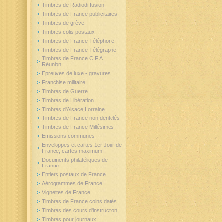
Timbres de Radiodiffusion
Timbres de France publicitaires
Timbres de grève
Timbres colis postaux
Timbres de France Téléphone
Timbres de France Télégraphe
Timbres de France C.F.A.
Réunion
Epreuves de luxe - gravures
Franchise militaire
Timbres de Guerre
Timbres de Libération
Timbres d'Alsace Lorraine
Timbres de France non dentelés
Timbres de France Millésimes
Emissions communes
Enveloppes et cartes 1er Jour de
France, cartes maximum
Documents philatéliques de
France
Entiers postaux de France
Aérogrammes de France
Vignettes de France
Timbres de France coins datés
Timbres des cours d'instruction
Timbres pour journaux