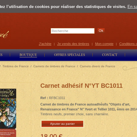
z l’utilisation de cookies pour réaliser des statistiques de visites.
En sa
Select Lan
J'achète
Je vends des timbres
Mon compte
Conditions 
|
|
|
NS
BOUTIQUE
OFFRES SPÉCIALES
CONTACT
/
Timbres de France
/
Carnets de timbres de France
/
Carnets divers de France
Carnet adhésif N°YT BC1011
Ref :
RFBC1011
Carnet de timbres de France autoadhésifs "Objets d'art,
Renaissance en France" N° Yvert et Tellier 1011, émis en 2014
Timbres neufs, premier choix, sans charnière.
Ajouter au panier
18,00 €