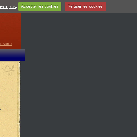
voir plus
.
Accepter les cookies
Refuser les cookies
guage
▼
de vente
.